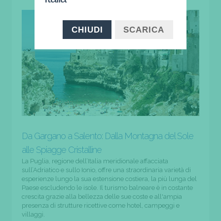
CHIUDI
SCARICA
Da Gargano a Salento: Dalla Montagna del Sole
alle Spiagge Cristalline
La Puglia, regione dell’Italia meridionale affacciata
sull’Adriatico e sullo Ionio, offre una straordinaria varietà di
esperienze lungo la sua estensione costiera, la più lunga del
Paese escludendo le isole. Il turismo balneare è in costante
crescita grazie alla bellezza delle sue coste e all'ampia
presenza di strutture ricettive come hotel, campeggi e
villaggi.