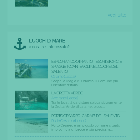
vedi tutte
LUOGHI DI MARE
a cosa sei interessato?
ESPLORANDO OTRANTO: TESORI STORICI E
SPIAGGE INCANTEVOLI NEL CUORE DEL
SALENTO
Otranto (Lecce)
Scopri la Magia di Otranto, il Comune più
Orientale d'Italia...
LA GROTTA VERDE
Andrano (Lecce)
Tra le località da vistare spicca sicuramente
la Grotta Verde situata nel picco...
PORTO CESAREO I CARAIBI DEL SALENTO
Porto Cesareo (Lecce)
Porto Cesareo è un piccolo comune situato
in provincia di Lecce e più precisam...