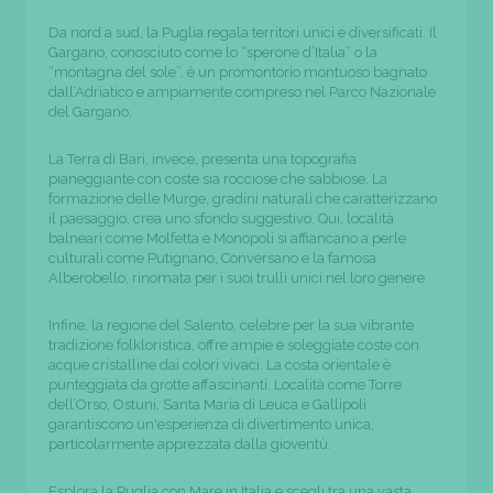
Da nord a sud, la Puglia regala territori unici e diversificati. Il
Gargano, conosciuto come lo “sperone d’Italia” o la
“montagna del sole”, è un promontorio montuoso bagnato
dall’Adriatico e ampiamente compreso nel Parco Nazionale
del Gargano.
La Terra di Bari, invece, presenta una topografia
pianeggiante con coste sia rocciose che sabbiose. La
formazione delle Murge, gradini naturali che caratterizzano
il paesaggio, crea uno sfondo suggestivo. Qui, località
balneari come Molfetta e Monopoli si affiancano a perle
culturali come Putignano, Conversano e la famosa
Alberobello, rinomata per i suoi trulli unici nel loro genere.
Infine, la regione del Salento, celebre per la sua vibrante
tradizione folkloristica, offre ampie e soleggiate coste con
acque cristalline dai colori vivaci. La costa orientale è
punteggiata da grotte affascinanti. Località come Torre
dell’Orso, Ostuni, Santa Maria di Leuca e Gallipoli
garantiscono un'esperienza di divertimento unica,
particolarmente apprezzata dalla gioventù.
Esplora la Puglia con Mare in Italia e scegli tra una vasta