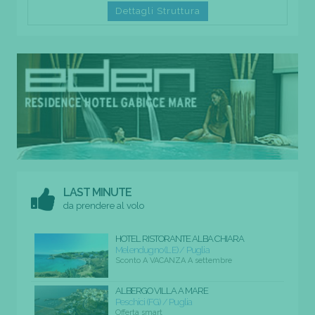
Dettagli Struttura
LAST MINUTE
da prendere al volo
HOTEL RISTORANTE ALBA CHIARA
Melendugno (LE) / Puglia
Sconto A VACANZA A settembre
ALBERGO VILLA A MARE
Peschici (FG) / Puglia
Offerta smart