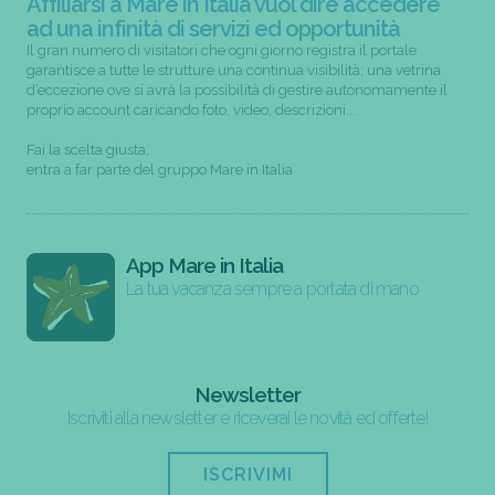
Affiliarsi a Mare in Italia vuol dire accedere
ad una infinità di servizi ed opportunità
Il gran numero di visitatori che ogni giorno registra il portale
garantisce a tutte le strutture una continua visibilità; una vetrina
d’eccezione ove si avrà la possibilità di gestire autonomamente il
proprio account caricando foto, video, descrizioni...
Fai la scelta giusta,
entra a far parte del gruppo Mare in Italia
App Mare in Italia
La tua vacanza sempre a portata di mano
Newsletter
Iscriviti alla newsletter e riceverai le novità ed offerte!
ISCRIVIMI