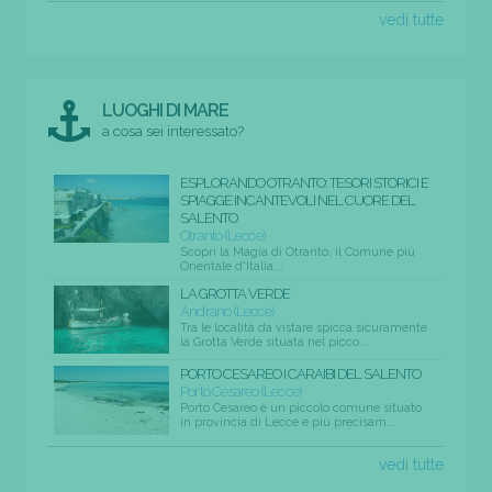
vedi tutte
LUOGHI DI MARE
a cosa sei interessato?
ESPLORANDO OTRANTO: TESORI STORICI E
SPIAGGE INCANTEVOLI NEL CUORE DEL
SALENTO
Otranto (Lecce)
Scopri la Magia di Otranto, il Comune più
Orientale d'Italia...
LA GROTTA VERDE
Andrano (Lecce)
Tra le località da vistare spicca sicuramente
la Grotta Verde situata nel picco...
PORTO CESAREO I CARAIBI DEL SALENTO
Porto Cesareo (Lecce)
Porto Cesareo è un piccolo comune situato
in provincia di Lecce e più precisam...
vedi tutte