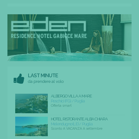
LAST MINUTE
da prendere al volo
ALBERGO VILLA A MARE
Peschici (FG) / Puglia
Offerta smart
HOTEL RISTORANTE ALBA CHIARA
Melendugno (LE) / Puglia
Sconto A VACANZA A settembre