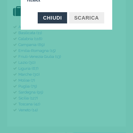
DOVE VAI IN VACANZA?
il tuo viaggio parte da qui
CHIUDI
SCARICA
Abruzzo (24)
Basilicata (11)
Calabria (116)
Campania (69)
Emilia-Romagna (15)
Friuli-Venezia Giulia (13)
Lazio (30)
Liguria (67)
Marche (30)
Molise (7)
Puglia (75)
Sardegna (95)
Sicilia (127)
Toscana (42)
Veneto (14)