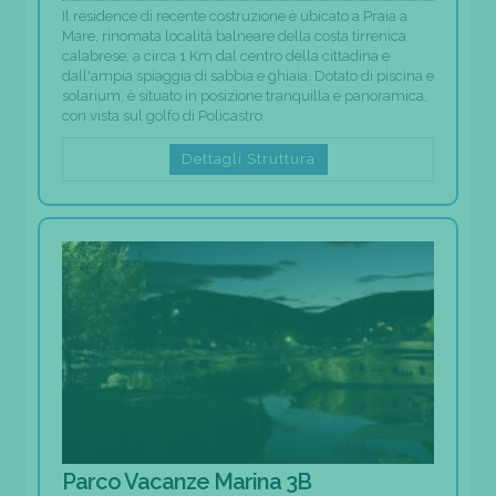
Il residence di recente costruzione è ubicato a Praia a
Mare, rinomata località balneare della costa tirrenica
calabrese, a circa 1 Km dal centro della cittadina e
dall'ampia spiaggia di sabbia e ghiaia. Dotato di piscina e
solarium, è situato in posizione tranquilla e panoramica,
con vista sul golfo di Policastro.
Dettagli Struttura
Parco Vacanze Marina 3B