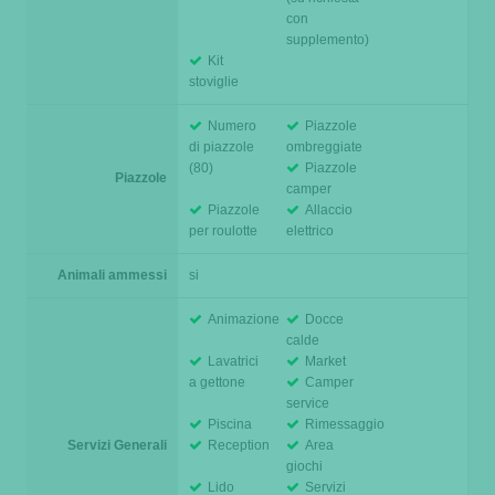
con
supplemento)
Kit
stoviglie
Numero
Piazzole
di piazzole
ombreggiate
(80)
Piazzole
Piazzole
camper
Piazzole
Allaccio
per roulotte
elettrico
Animali ammessi
si
Animazione
Docce
calde
Lavatrici
Market
a gettone
Camper
service
Piscina
Rimessaggio
Servizi Generali
Reception
Area
giochi
Lido
Servizi