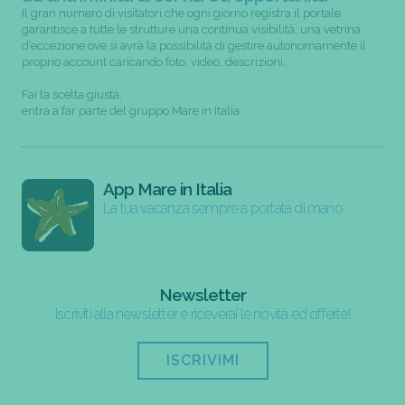
Il gran numero di visitatori che ogni giorno registra il portale
garantisce a tutte le strutture una continua visibilità; una vetrina
d’eccezione ove si avrà la possibilità di gestire autonomamente il
proprio account caricando foto, video, descrizioni...
Fai la scelta giusta,
entra a far parte del gruppo Mare in Italia
App Mare in Italia
La tua vacanza sempre a portata di mano
Newsletter
Iscriviti alla newsletter e riceverai le novità ed offerte!
ISCRIVIMI