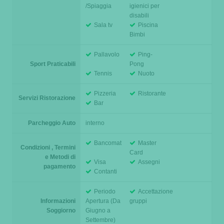
/Spiaggia
igienici per
disabili
Sala tv
Piscina
Bimbi
Pallavolo
Ping-
Sport Praticabili
Pong
Tennis
Nuoto
Pizzeria
Ristorante
Servizi Ristorazione
Bar
Parcheggio Auto
interno
Bancomat
Master
Condizioni , Termini
Card
e Metodi di
Visa
Assegni
pagamento
Contanti
Periodo
Accettazione
Informazioni
Apertura (Da
gruppi
Soggiorno
Giugno a
Settembre)