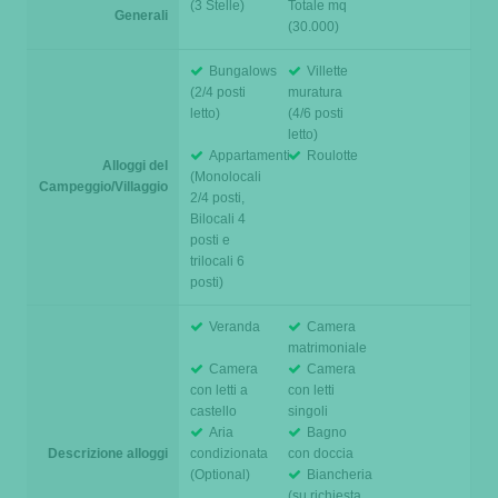
(3 Stelle)
Totale mq
Generali
(30.000)
Bungalows
Villette
(2/4 posti
muratura
letto)
(4/6 posti
letto)
Appartamenti
Roulotte
Alloggi del
(Monolocali
Campeggio/Villaggio
2/4 posti,
Bilocali 4
posti e
trilocali 6
posti)
Veranda
Camera
matrimoniale
Camera
Camera
con letti a
con letti
castello
singoli
Aria
Bagno
Descrizione alloggi
condizionata
con doccia
(Optional)
Biancheria
(su richiesta