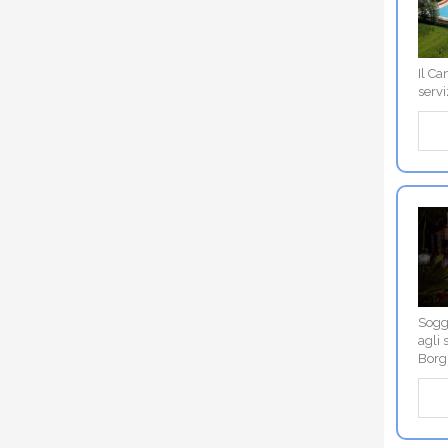
Il Ca
servi
Soggi
agli 
Borgh