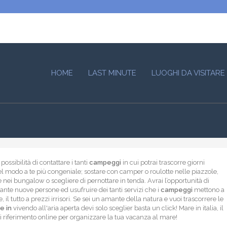
HOME
LAST MINUTE
LUOGHI DA VISITARE
possibilità di contattare i tanti
campeggi
in cui potrai trascorre giorni
nel modo a te più congeniale; sostare con camper o roulotte nelle piazzole,
 nei bungalow o scegliere di pernottare in tenda. Avrai l’opportunità di
ante nuove persone ed usufruire dei tanti servizi che i
campeggi
mettono a
, il tutto a prezzi irrisori. Se sei un amante della natura e vuoi trascorrere le
e in
vivendo all'aria aperta devi solo sceglier basta un click! Mare in italia, il
i riferimento online per organizzare la tua vacanza al mare!