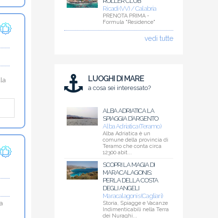
ROLLER CLUB
Ricadi (VV) / Calabria
PRENOTA PRIMA -
Formula "Residence"
vedi tutte
LUOGHI DI MARE
lla
a cosa sei interessato?
ALBA ADRIATICA LA
SPIAGGIA D’ARGENTO
Alba Adriatica (Teramo)
Alba Adriatica è un
comune della provincia di
Teramo che conta circa
12300 abit...
SCOPRI LA MAGIA DI
MARACALAGONIS:
PERLA DELLA COSTA
DEGLI ANGELI
Maracalagonis (Cagliari)
ta
Storia, Spiagge e Vacanze
Indimenticabili nella Terra
dei Nuraghi...