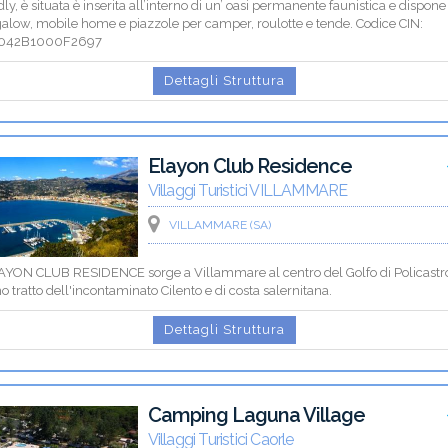
dly, è situata è inserita all’interno di un’ oasi permanente faunistica e dispone
alow, mobile home e piazzole per camper, roulotte e tende. Codice CIN:
1042B1000F2697
Dettagli Struttura
Elayon Club Residence
Villaggi Turistici VILLAMMARE
VILLAMMARE (SA)
LAYON CLUB RESIDENCE sorge a Villammare al centro del Golfo di Policastr
o tratto dell'incontaminato Cilento e di costa salernitana.
Dettagli Struttura
Camping Laguna Village
Villaggi Turistici Caorle