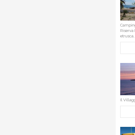
Camping 
Riserva
etrusca,
Il Villa