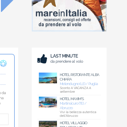
LAST MINUTE
da prendere al volo
HOTEL RISTORANTE ALBA
CHIARA
Melendugno (LE) / Puglia
Sconto A VACANZA A
settembre
o da
una
HOTEL MAXIM'S
a
Martinsicuro (TE) /
Abruzzo
Vivi la bellezza autentica
dell'Abruzzo
HOTEL VILLAGGIO