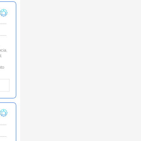
a
cia,
l
ato