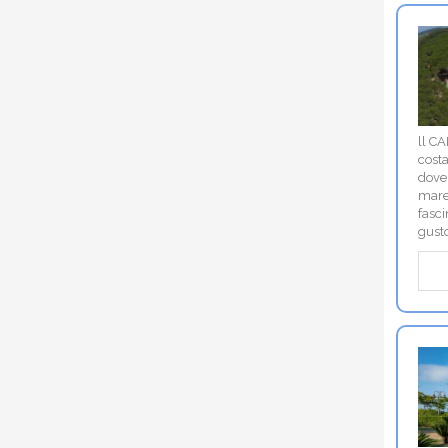
ll C
costa
dove 
mare,
fasci
gusto