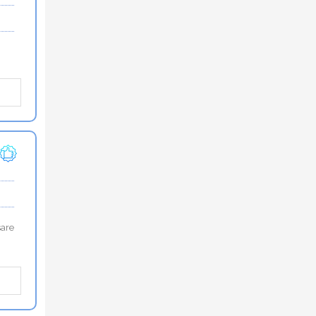
n
sare