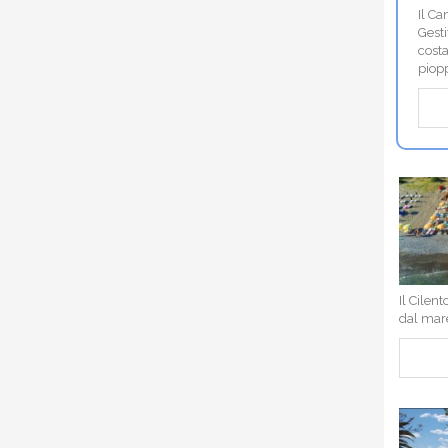
Il C
Gesti
cost
piop
Il Cilen
dal mar