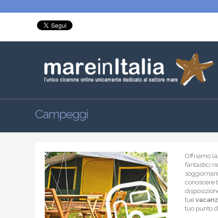
Campeggi
Offriamo la 
fantastici 
soggiornare
conoscere t
disposizione
tue
vacanz
tuo punto d