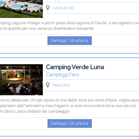
CAORLE (VE)
mping Laguna Village, a pochi passi dalla laguna di Caorle, vi accoglierà co
zi di qualità per una vacanza divertente e rilassante.
Dettagli Struttura
Camping Verde Luna
Campeggi Fano
FANO (PU)
orno ideale per chi dal riposo di una delle zone più verdi d'Italia, voglia pas
splendori dell''entroterra marchigiano, ai suoi monumenti ed ai suoi piccoli
i Storici, poco distanti dal campeggio.
Dettagli Struttura