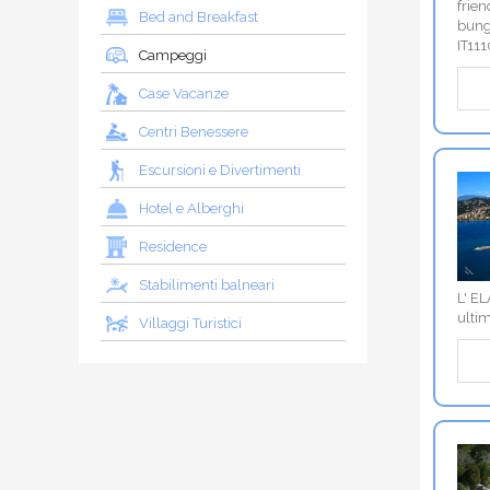
frien
Bed and Breakfast
bung
IT11
Campeggi
Case Vacanze
Centri Benessere
Escursioni e Divertimenti
Hotel e Alberghi
Residence
Stabilimenti balneari
L' E
ultim
Villaggi Turistici