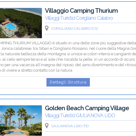
Villaggio Camping Thurium
Villaggi Turistici Corigliano Calabro
CORIGLIANO CALABRO (CS)
AMPING THURIUM VILLAGGIO è situato in una delle zone più suggestive dell
 Jonica calabrese, tra Sibari e Corigliano Rossano, nel cuore della Magna Gre
la naturale bellezza della montagna si unisce ai colori intensi e cangianti de
 al cielo sempre terso e al sole che riscalda la pelle, in un accordo di sicuro
no per una vacanza all’insegna del riposo, del sano divertimento e del ritrov
 di vivere a stretto contatto con la natura.
Dettagli Struttura
Golden Beach Camping Village
Villaggi Turistici GIULIANOVA LIDO
GIULIANOVA LIDO (TE)