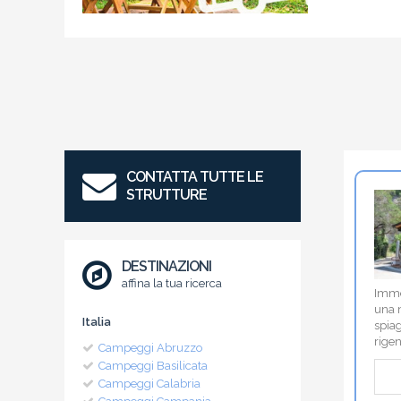
CONTATTA TUTTE LE
STRUTTURE
DESTINAZIONI
affina la tua ricerca
Imme
una 
Italia
spia
rigen
Campeggi Abruzzo
Campeggi Basilicata
Campeggi Calabria