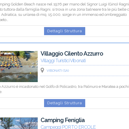
amping Golden Beach nasce nel 1976 per mano del Signor Luigi (Gino) Ragn
to tuttora dalla famiglia Ragni, si trova in una zona balneare tra le più belle 
a Adriatica, su un’area di mq. 15.000, sorge in un immenso ed ombreggiato
peto…
Dettagli Struttura
Villaggio Cilento Azzurro
Villaggi Turistici Vibonati
VIBONATI (SA)
to Azzurro é incastonato nel Golfo di Policastro, tra Palinuro e Maratea a pochi
e.
Dettagli Struttura
Camping Feniglia
Campeggi PORTO ERCOLE