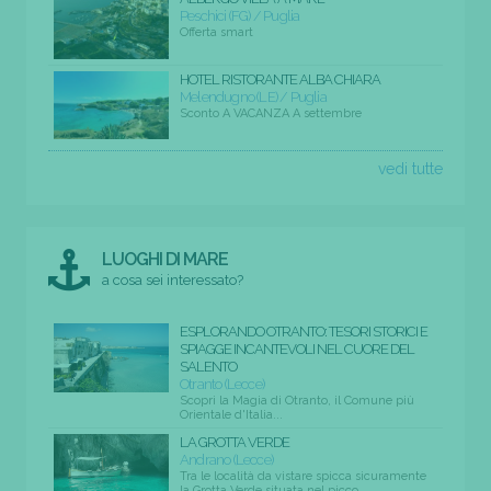
Peschici (FG) / Puglia
Offerta smart
HOTEL RISTORANTE ALBA CHIARA
Melendugno (LE) / Puglia
Sconto A VACANZA A settembre
vedi tutte
LUOGHI DI MARE
a cosa sei interessato?
ESPLORANDO OTRANTO: TESORI STORICI E
SPIAGGE INCANTEVOLI NEL CUORE DEL
SALENTO
Otranto (Lecce)
Scopri la Magia di Otranto, il Comune più
Orientale d'Italia...
LA GROTTA VERDE
Andrano (Lecce)
Tra le località da vistare spicca sicuramente
la Grotta Verde situata nel picco...