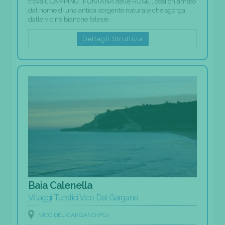
trova il CAMPING “FONTANA delle ROSE”, così chiamato
dal nome di una antica sorgente naturale che sgorga
dalle vicine bianche falesie.
Dettagli Struttura
Baia Calenella
Villaggi Turistici Vico Del Gargano
VICO DEL GARGANO (FG)