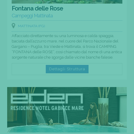
Fontana delle Rose
Campeggi Mattinata
MATTINATA (FG)
Affacciato direttamente su una luminosa e calda spiaggia,
baciata dall’azzurro mare, nel cuore del Parco Nazionale del
Gargano – Puglia, tra Vieste e Mattinata, si trova il CAMPING
“FONTANA delle ROSE”, così chiamato dal nome di una antica
sorgente naturale che sgorga dalle vicine bianche falesie.
Dettagli Struttura