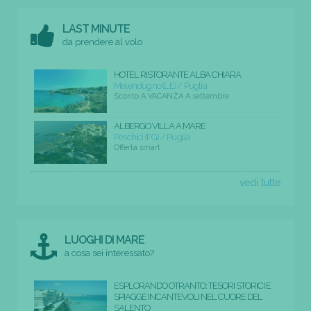
LAST MINUTE
da prendere al volo
HOTEL RISTORANTE ALBA CHIARA
Melendugno (LE) / Puglia
Sconto A VACANZA A settembre
ALBERGO VILLA A MARE
Peschici (FG) / Puglia
Offerta smart
vedi tutte
LUOGHI DI MARE
a cosa sei interessato?
ESPLORANDO OTRANTO: TESORI STORICI E
SPIAGGE INCANTEVOLI NEL CUORE DEL
SALENTO