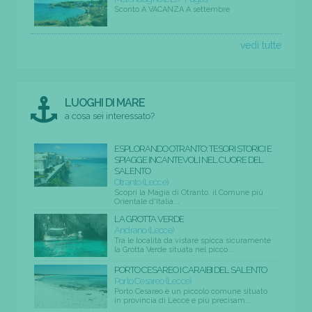
Sconto A VACANZA A settembre
vedi tutte
LUOGHI DI MARE
a cosa sei interessato?
ESPLORANDO OTRANTO: TESORI STORICI E
SPIAGGE INCANTEVOLI NEL CUORE DEL
SALENTO
Otranto (Lecce)
Scopri la Magia di Otranto, il Comune più
Orientale d'Italia...
LA GROTTA VERDE
Andrano (Lecce)
Tra le località da vistare spicca sicuramente
la Grotta Verde situata nel picco...
PORTO CESAREO I CARAIBI DEL SALENTO
Porto Cesareo (Lecce)
Porto Cesareo è un piccolo comune situato
in provincia di Lecce e più precisam...