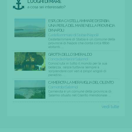
LUOGHI DI MARE
a cosa sei interessato?
ESPLORA CASTELLAMMARE DI STABIA:
UNA PERLA DEL MARE NELLA PROVINCIA
DI NAPOLI
Castellammare di Stabia (Napoli)
Castellammare di Stabia è un comune della
provincia di Napoli che conta circa 6600
abitanti....
GROTTA DELLO SMERALDO
Conca dei Marini (Salerno)
Conosciuta in tutto il mondo per la sua
bellezza, riesce tuttavia sempre a
sorprendere con veri e propri angoli di
paradiso....
CAMEROTA LA MERAVIGLIA DEL CILENTO
Camerota (Salerno)
Camerota è un comune della provincia di
Salerno situato nel Cilento meridionale....
vedi tutte