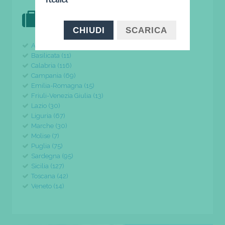
DOVE VAI IN VACANZA?
il tuo viaggio parte da qui
CHIUDI
SCARICA
Abruzzo (24)
Basilicata (11)
Calabria (116)
Campania (69)
Emilia-Romagna (15)
Friuli-Venezia Giulia (13)
Lazio (30)
Liguria (67)
Marche (30)
Molise (7)
Puglia (75)
Sardegna (95)
Sicilia (127)
Toscana (42)
Veneto (14)