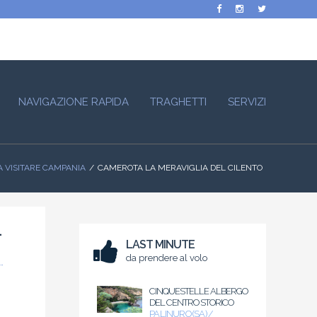
NAVIGAZIONE RAPIDA
TRAGHETTI
SERVIZI
A VISITARE CAMPANIA
CAMEROTA LA MERAVIGLIA DEL CILENTO
L
LAST MINUTE
da prendere al volo
CINQUESTELLE ALBERGO
DEL CENTRO STORICO
PALINURO (SA) /