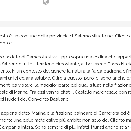
ta è un comune della provincia di Salerno situato nel Cilento
onale.
tro abitato di Camerota si sviluppa sopra una collina che appart
’altronde tutto il territorio circostante, al bellissimo Parco Naz
lento. In un contesto del genere la natura la fa da padrona off
mi unici ed aria salubre. Oltre a questo, però, ci sono anche di
nti da visitare, la maggior parte dei quali situati nella frazion
pale di Marina. Tra essi vanno citati il Castello marchesale con r
ed i ruderi del Convento Basiliano.
appena detto, Marina è la frazione balneare di Camerota ed è
mente una delle mete estive più ambite non solo del Cilento m
Campania intera. Sono sempre di più, infatti, i turisti anche strani