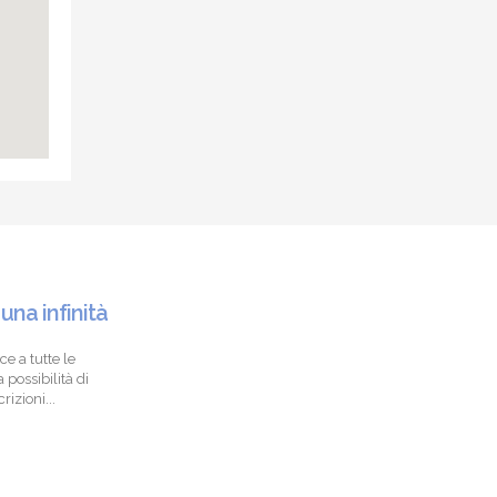
 una infinità
ce a tutte le
 possibilità di
izioni...