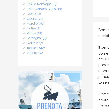
Emilia-Romagna (15)
Friuli-Venezia Giulia (13)
Lazio (30)
Liguria (67)
Marche (30)
Molise (7)
Camero
Puglia (75)
meridi
Sardegna (95)
Sicilia (127)
Il cen
Toscana (42)
Veneto (14)
come d
del Ci
panora
monume
princi
torre 
Come 
sicura
della 