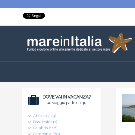
DOVE VAI IN VACANZA?
il tuo viaggio parte da qui
Abruzzo (24)
Basilicata (11)
Calabria (116)
Campania (69)