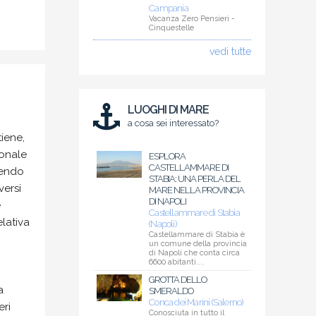
Campania
Vacanza Zero Pensieri -
Cinquestelle
vedi tutte
LUOGHI DI MARE
a cosa sei interessato?
iene,
ionale
ESPLORA
CASTELLAMMARE DI
rendo
STABIA: UNA PERLA DEL
versi
MARE NELLA PROVINCIA
DI NAPOLI
e
Castellammare di Stabia
elativa
(Napoli)
Castellammare di Stabia è
un comune della provincia
di Napoli che conta circa
6600 abitanti....
GROTTA DELLO
a
SMERALDO
Conca dei Marini (Salerno)
eri
Conosciuta in tutto il