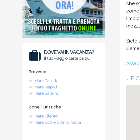
che sc
come “
limpid
mozza
Siete 
Camer
DOVE VAI IN VACANZA?
il tuo viaggio parte da qui
Assapo
Province
UBIC
Mare Caserta
Mare Napoli
Mare Salerno
Zone Turistiche
Mare Cilento
Mare Costiera Amalfitana