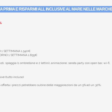
TA PRIMA E RISPARMI! ALL INCLUSIVE AL MARE NELLE MARCH
0%
NO 1 SETTIMANA 1.540€
GIORNO 1 SETTIMANA 1.855€
, spiaggia (1 ombrellone e 2 lettini), animazione, serata party con open bar, wi-fi,
ive (tutto incluso)
in offerta i prezzi potrebbero subire delle maggiorazioni da un 5% ad un 30%.