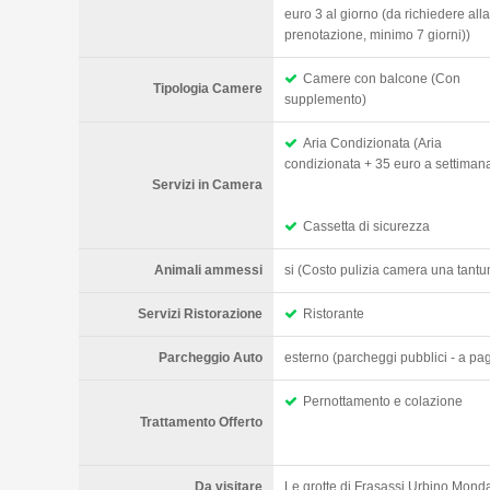
euro 3 al giorno (da richiedere alla
prenotazione, minimo 7 giorni))
Camere con balcone (Con
Tipologia Camere
supplemento)
Aria Condizionata (Aria
condizionata + 35 euro a settiman
Servizi in Camera
Cassetta di sicurezza
Animali ammessi
si (Costo pulizia camera una tant
Servizi Ristorazione
Ristorante
Parcheggio Auto
esterno (parcheggi pubblici - a p
Pernottamento e colazione
Trattamento Offerto
Da visitare
Le grotte di Frasassi,Urbino,Mond