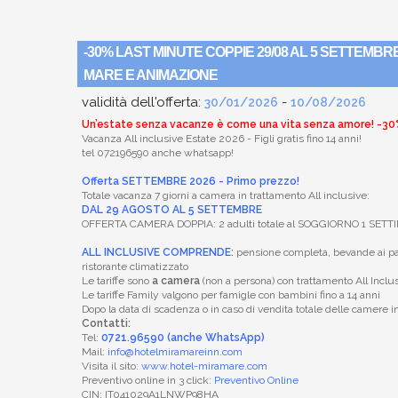
-30% LAST MINUTE COPPIE 29/08 AL 5 SETTEMBR
MARE E ANIMAZIONE
validità dell'offerta:
-
30/01/2026
10/08/2026
Un’estate senza vacanze è come una vita senza amore! -3
Vacanza All inclusive Estate 2026 - Figli gratis fino 14 anni!
tel 072196590 anche whatsapp!
Offerta SETTEMBRE 2026 - Primo prezzo!
Totale vacanza 7 giorni a camera in trattamento All inclusive:
DAL 29 AGOSTO AL 5 SETTEMBRE
OFFERTA CAMERA DOPPIA: 2 adulti totale al SOGGIORNO 1 SET
ALL INCLUSIVE COMPRENDE:
pensione completa, bevande ai pasti
ristorante climatizzato
Le tariffe sono
a camera
(non a persona) con trattamento All Inclus
Le tariffe Family valgono per famigle con bambini fino a 14 anni
Dopo la data di scadenza o in caso di vendita totale delle camere 
Contatti:
Tel:
0721.96590 (anche WhatsApp)
Mail:
info@hotelmiramareinn.com
Visita il sito:
www.hotel-miramare.com
Preventivo online in 3 click:
Preventivo Online
CIN: IT041029A1LNWP98HA