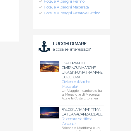
Hotel e Alberghi Fermo
Hotel e Alberghi Macerata
Hotel e Alberghi Pesaro e Urbino
LUOGHI DI MARE
a cosa sei interessato?
ESPLORANDO
CIVITANOVA MARCHE:
UNA SINFONIA TRA MARE
E CULTURA
Civitanova Marche
(Macerata)
Un Viaggio Incantevole tra
le Meraviglie di Macerata
Alta e la Costa Litoranea
FALCONARA MARITTIMA
LA TUA VACANZA IDEALE
Falconara Marittima
(Ancona)
Falconara Marittima è un