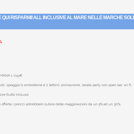
E QUI RISPARMI! ALL INCLUSIVE AL MARE NELLE MARCHE SOL
0%
TIMANA 1.043€
, spiaggia (1 ombrellone e 2 lettini), animazione, serata party con open bar, wi-fi,
ive (tutto incluso)
in offerta i prezzi potrebbero subire delle maggiorazioni da un 5% ad un 30%.