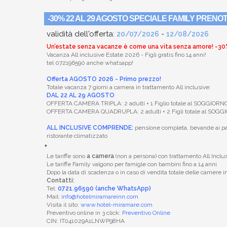
-30% 22 AL 29 AGOSTO SPECIALE FAMILY PRENO
validità dell'offerta:
-
20/07/2026
12/08/2026
Un’estate senza vacanze è come una vita senza amore! -3
Vacanza All inclusive Estate 2026 - Figli gratis fino 14 anni!
tel 072196590 anche whatsapp!
Offerta AGOSTO 2026 - Primo prezzo!
Totale vacanza 7 giorni a camera in trattamento All inclusive:
DAL 22 AL 29 AGOSTO
OFFERTA CAMERA TRIPLA: 2 adulti + 1 Figlio totale al SOGGIOR
OFFERTA CAMERA QUADRUPLA: 2 adulti + 2 Figli totale al SOG
ALL INCLUSIVE COMPRENDE:
pensione completa, bevande ai pasti
ristorante climatizzato
+
Le tariffe sono
a camera
(non a persona) con trattamento All Inclus
Le tariffe Family valgono per famigle con bambini fino a 14 anni
Dopo la data di scadenza o in caso di vendita totale delle camere 
Contatti:
Tel:
0721.96590 (anche WhatsApp)
Mail:
info@hotelmiramareinn.com
Visita il sito:
www.hotel-miramare.com
Preventivo online in 3 click:
Preventivo Online
CIN: IT041029A1LNWP98HA