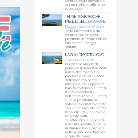
comune della provincia di
Ancona attiguo allo stesso
capoluogo.
TERRE ROVERESCHE IL
MEGLIO DELLE MARCHE
Piagge (Pesaro e Urbino)
Terre Roveresche è un
comune sparso della
provincia di Pesaro Urbino
che conta circa 5300
abitanti.
LA BAIA DI PORTONOVO
Ancona (Ancona)
Un piccolo angolo di
paradiso si nasconde nella
riviera del Conero e più
precisamente nella zona
dell’omonimo parco
nazionale. La suggestiva
baia di Portonovo è infatti
il fiore all’occhiello
dell’intera zona, qui infatti
si ha la possibilità di
entrare in contatto diretto
con la natura ammirando
le pendici del Conero che,
ricoperte dalla
caratteristica e rigogliosa
macchia mediterranea, si
inchinano fino a bagnarsi
nelle splendide e limpide
acque del mare.