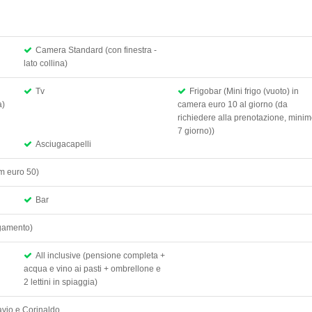
Camera Standard (con finestra -
lato collina)
Tv
Frigobar (Mini frigo (vuoto) in
a)
camera euro 10 al giorno (da
richiedere alla prenotazione, mini
7 giorno))
Asciugacapelli
um euro 50)
Bar
agamento)
All inclusive (pensione completa +
acqua e vino ai pasti + ombrellone e
2 lettini in spiaggia)
avio e Corinaldo