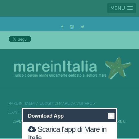
MENU
MARE IN ITALIA
LUOGHI DI MARE DA VISITARE
LUOGHI DI MARE DA VISITARE MARCHE
Download App
ESPLORANDO CIVITANOVA MARCHE: UNA SINFONIA TRA MARE E
Scarica l'app di Mare in
CULTURA
Italia