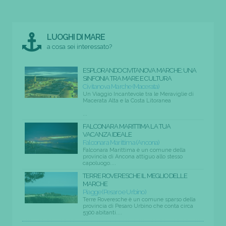
LUOGHI DI MARE
a cosa sei interessato?
ESPLORANDO CIVITANOVA MARCHE: UNA
SINFONIA TRA MARE E CULTURA
Civitanova Marche (Macerata)
Un Viaggio Incantevole tra le Meraviglie di
Macerata Alta e la Costa Litoranea
...
FALCONARA MARITTIMA LA TUA
VACANZA IDEALE
Falconara Marittima (Ancona)
Falconara Marittima è un comune della
provincia di Ancona attiguo allo stesso
capoluogo....
TERRE ROVERESCHE IL MEGLIO DELLE
MARCHE
Piagge (Pesaro e Urbino)
Terre Roveresche è un comune sparso della
provincia di Pesaro Urbino che conta circa
5300 abitanti....