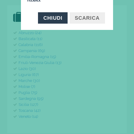
DOVE VAI IN VACANZA?
CHIUDI
SCARICA
il tuo viaggio parte da qui
Abruzzo (24)
Basilicata (11)
Calabria (116)
Campania (69)
Emilia-Romagna (15)
Friuli-Venezia Giulia (13)
Lazio (30)
Liguria (67)
Marche (30)
Molise (7)
Puglia (75)
Sardegna (95)
Sicilia (127)
Toscana (42)
Veneto (14)