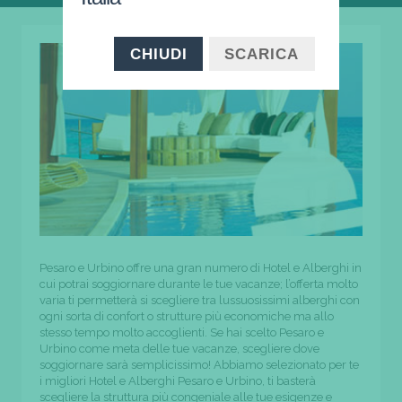
CHIUDI
SCARICA
Pesaro e Urbino offre una gran numero di Hotel e Alberghi in
cui potrai soggiornare durante le tue vacanze; l’offerta molto
varia ti permetterà si scegliere tra lussuosissimi alberghi con
ogni sorta di confort o strutture più economiche ma allo
stesso tempo molto accoglienti. Se hai scelto Pesaro e
Urbino come meta delle tue vacanze, scegliere dove
soggiornare sarà semplicissimo! Abbiamo selezionato per te
i migliori Hotel e Alberghi Pesaro e Urbino, ti basterà
scegliere la struttura più congeniale alle tue esigenze e