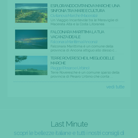
ESPLORANDO CIVITANOVA MARCHE: UNA
SINFONIA TRA MARE E CULTURA
Civitanova Marche (Macerata)
Un Viaggio Incantevole tra le Meraviglie di
Macerata Alta e la Costa Litoranea
FALCONARA MARITTIMA LA TUA
VACANZA IDEALE
Falconara Marittima (Ancona)
Falconara Marittima è un comune della
provincia di Ancona attiguo allo stesso c...
TERRE ROVERESCHE IL MEGLIO DELLE
MARCHE
Piagge (Pesaro e Urbino)
Terre Roveresche è un comune sparso della
provincia di Pesaro Urbino che conta ...
vedi tutte
Last Minute
scopri le bellezze italiane e tutti i nostri consigli di