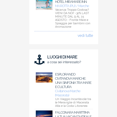
HOTEL MIRAMARE INN
MAROTTA (PU) / Marche
Vacanza Troppo Costosa?
VIENI DA NOI! -30% LAST
MINUTE DAL 9 AL 15
AGOSTO - Fronte Mare e
Spiaggia per bambini con
Animazione
vedi tutte
LUOGHI DI MARE
a cosa sei interessato?
ESPLORANDO
CIVITANOVA MARCHE:
UNA SINFONIA TRA MARE
E CULTURA
Civitanova Marche
(Macerata)
Un Viaggio Incantevole tra
le Meraviglie di Macerata
Alta e la Costa Litoranea
FALCONARA MARITTIMA
LA TUA VACANZA IDEALE