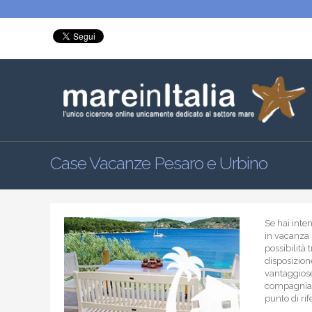
Case Vacanze Pesaro e Urbino
Se hai inte
in vacanza 
possibilità 
disposizion
vantaggiose
compagnia de
punto di ri