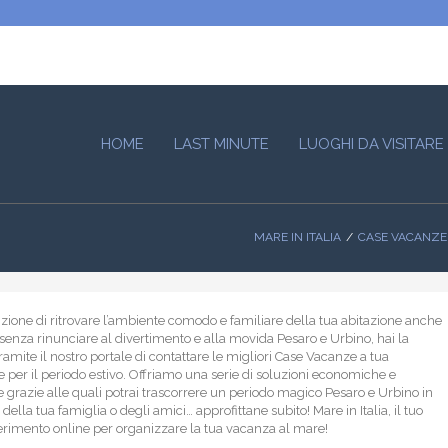
HOME
LAST MINUTE
LUOGHI DA VISITARE
MARE IN ITALIA
CASE VACANZE
nzione di ritrovare l’ambiente comodo e familiare della tua abitazione anche
senza rinunciare al divertimento e alla movida Pesaro e Urbino, hai la
tramite il nostro portale di contattare le migliori Case Vacanze a tua
e per il periodo estivo. Offriamo una serie di soluzioni economiche e
 grazie alle quali potrai trascorrere un periodo magico Pesaro e Urbino in
lla tua famiglia o degli amici… approfittane subito! Mare in Italia, il tuo
ferimento online per organizzare la tua vacanza al mare!