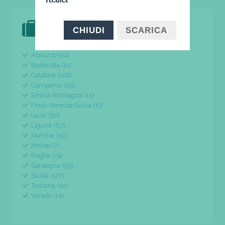
DOVE VAI IN VACANZA?
CHIUDI
SCARICA
il tuo viaggio parte da qui
Abruzzo (24)
Basilicata (11)
Calabria (116)
Campania (69)
Emilia-Romagna (15)
Friuli-Venezia Giulia (13)
Lazio (30)
Liguria (67)
Marche (30)
Molise (7)
Puglia (75)
Sardegna (95)
Sicilia (127)
Toscana (42)
Veneto (14)