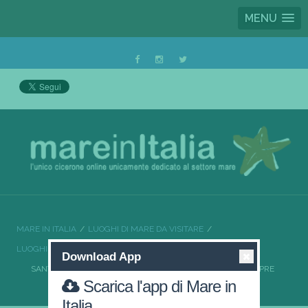
MENU
MARE IN ITALIA
LUOGHI DI MARE DA VISITARE
LUOGHI DI MARE DA VISITARE LIGURIA
Download App
SANTA MARGHERITA LIGURE TUTTO QUELLO CHE HAI SEMPRE
Scarica l'app di Mare in
DESIDERATO
Italia