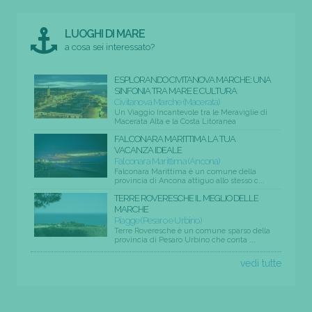
LUOGHI DI MARE
a cosa sei interessato?
ESPLORANDO CIVITANOVA MARCHE: UNA
SINFONIA TRA MARE E CULTURA
Civitanova Marche (Macerata)
Un Viaggio Incantevole tra le Meraviglie di
Macerata Alta e la Costa Litoranea
FALCONARA MARITTIMA LA TUA
VACANZA IDEALE
Falconara Marittima (Ancona)
Falconara Marittima è un comune della
provincia di Ancona attiguo allo stesso c...
TERRE ROVERESCHE IL MEGLIO DELLE
MARCHE
Piagge (Pesaro e Urbino)
Terre Roveresche è un comune sparso della
provincia di Pesaro Urbino che conta ...
vedi tutte