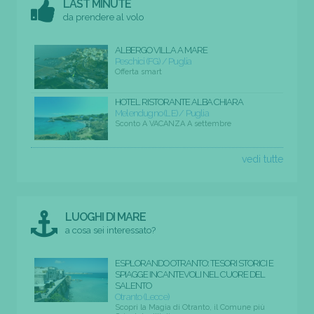
LAST MINUTE
da prendere al volo
ALBERGO VILLA A MARE
Peschici (FG) / Puglia
Offerta smart
HOTEL RISTORANTE ALBA CHIARA
Melendugno (LE) / Puglia
Sconto A VACANZA A settembre
vedi tutte
LUOGHI DI MARE
a cosa sei interessato?
ESPLORANDO OTRANTO: TESORI STORICI E
SPIAGGE INCANTEVOLI NEL CUORE DEL
SALENTO
Otranto (Lecce)
Scopri la Magia di Otranto, il Comune più