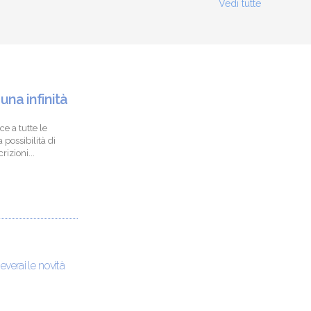
Vedi tutte
 una infinità
ce a tutte le
 possibilità di
izioni...
ceverai le novità