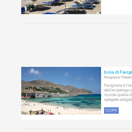
Isola di Favi
Favignana (Trapan
Favignana è l’is
dell’arcipelago 
ricorda quella di
spiegate adagiate
SCOPRI