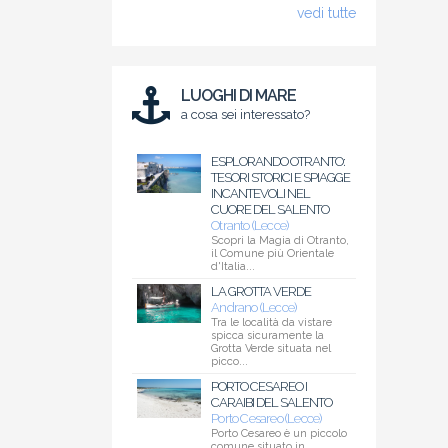
vedi tutte
LUOGHI DI MARE
a cosa sei interessato?
ESPLORANDO OTRANTO:
TESORI STORICI E SPIAGGE
INCANTEVOLI NEL
CUORE DEL SALENTO
Otranto (Lecce)
Scopri la Magia di Otranto,
il Comune più Orientale
d'Italia...
LA GROTTA VERDE
Andrano (Lecce)
Tra le località da vistare
spicca sicuramente la
Grotta Verde situata nel
picco...
PORTO CESAREO I
CARAIBI DEL SALENTO
Porto Cesareo (Lecce)
Porto Cesareo è un piccolo
comune situato in