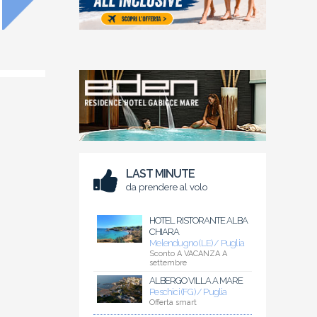
LAST MINUTE
da prendere al volo
HOTEL RISTORANTE ALBA
CHIARA
Melendugno (LE) / Puglia
Sconto A VACANZA A
settembre
ALBERGO VILLA A MARE
Peschici (FG) / Puglia
Offerta smart