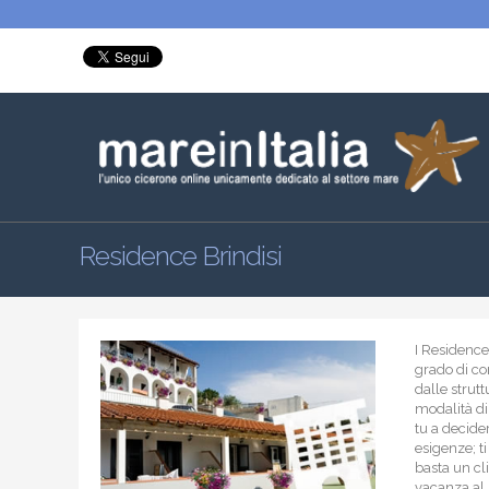
Residence Brindisi
I Residence 
grado di con
dalle strut
modalità di 
tu a decide
esigenze; t
basta un cli
vacanza al