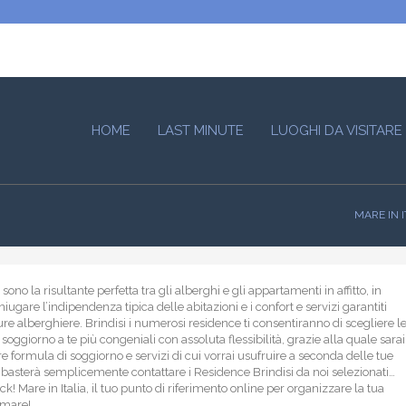
HOME
LAST MINUTE
LUOGHI DA VISITARE
MARE IN I
sono la risultante perfetta tra gli alberghi e gli appartamenti in affitto, in
iugare l’indipendenza tipica delle abitazioni e i confort e servizi garantiti
ture alberghiere. Brindisi i numerosi residence ti consentiranno di scegliere l
soggiorno a te più congeniali con assoluta flessibilità, grazie alla quale sarai
re formula di soggiorno e servizi di cui vorrai usufruire a seconda delle tue
i basterà semplicemente contattare i Residence Brindisi da noi selezionati…
ck! Mare in Italia, il tuo punto di riferimento online per organizzare la tua
 mare!