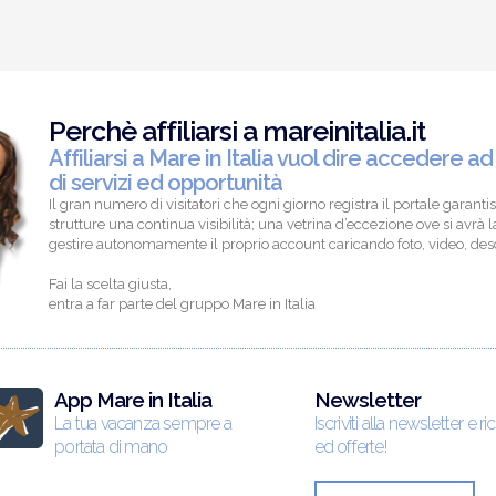
Perchè affiliarsi a mareinitalia.it
Affiliarsi a Mare in Italia vuol dire accedere ad
di servizi ed opportunità
Il gran numero di visitatori che ogni giorno registra il portale garantis
strutture una continua visibilità; una vetrina d’eccezione ove si avrà la
gestire autonomamente il proprio account caricando foto, video, descr
Fai la scelta giusta,
entra a far parte del gruppo Mare in Italia
App Mare in Italia
Newsletter
La tua vacanza sempre a
Iscriviti alla newsletter e ri
portata di mano
ed offerte!