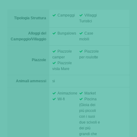
Campeggi
Villaggi
Tipologia Struttura
Turistici
Alloggi del
Bungalows
Case
Campeggio/Villaggio
mobili
Piazzole
Piazzole
camper
per roulotte
Piazzole
Piazzole
vista Mare
Animali ammessi
si
Animazione
Market
Wi-fi
Piscina
(Gioia dei
più piccoli
con i suoi
due scivoli e
dei più
grandi che