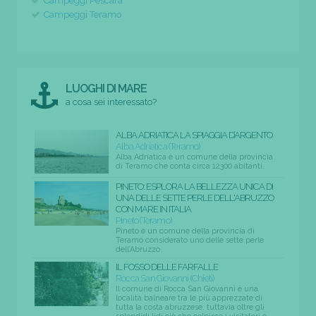
Campeggi Pescara
Campeggi Teramo
LUOGHI DI MARE
a cosa sei interessato?
ALBA ADRIATICA LA SPIAGGIA D’ARGENTO
Alba Adriatica (Teramo)
Alba Adriatica è un comune della provincia
di Teramo che conta circa 12300 abitanti.
PINETO: ESPLORA LA BELLEZZA UNICA DI
UNA DELLE SETTE PERLE DELL'ABRUZZO
CON MARE IN ITALIA
Pineto (Teramo)
Pineto è un comune della provincia di
Teramo considerato uno delle sette perle
dell’Abruzzo.
IL FOSSO DELLE FARFALLE
Rocca San Giovanni (Chieti)
Il comune di Rocca San Giovanni è una
località balneare tra le più apprezzate di
tutta la costa abruzzese, tuttavia oltre gli