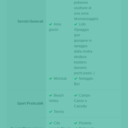
potranno
usufruire di
una zona
idromassaggio)
Servizi Generali
Area
Lido
giochi
/Spiaggia
(per
giungere in
spiaggia
dalla nostra
struttura
bastano
davvero
pochi passi. )
Miniclub
Noleggio
Bici
Beach
Campo
Volley
Calcio o
Sport Praticabili
Calcetto
Tennis
Cibi
Pizzeria