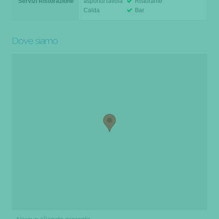
Servizi Ristorazione
asporto/Tavola
Ristorante
Calda
Bar
Dove siamo