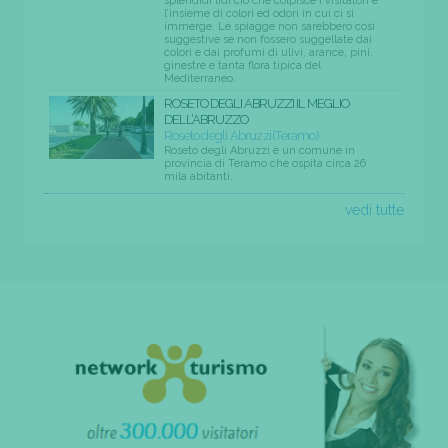
splendidi lidi ciò che colpisce i visitatori è
l’insieme di colori ed odori in cui ci si
immerge. Le spiagge non sarebbero così
suggestive se non fossero suggellate dai
colori e dai profumi di ulivi, arance, pini,
ginestre e tanta flora tipica del
Mediterraneo.
ROSETO DEGLI ABRUZZI IL MEGLIO
DELL’ABRUZZO
Roseto degli Abruzzi (Teramo)
Roseto degli Abruzzi è un comune in
provincia di Teramo che ospita circa 26
mila abitanti.
vedi tutte