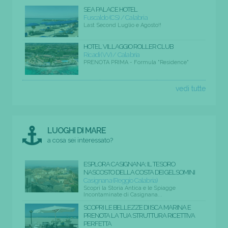
SEA PALACE HOTEL
Fuscaldo (CS) / Calabria
Last Second Luglio e Agosto!!
HOTEL VILLAGGIO ROLLER CLUB
Ricadi (VV) / Calabria
PRENOTA PRIMA - Formula "Residence"
vedi tutte
LUOGHI DI MARE
a cosa sei interessato?
ESPLORA CASIGNANA: IL TESORO
NASCOSTO DELLA COSTA DEI GELSOMINI
Casignana (Reggio Calabria)
Scopri la Storia Antica e le Spiagge
Incontaminate di Casignana...
SCOPRI LE BELLEZZE DI ISCA MARINA E
PRENOTA LA TUA STRUTTURA RICETTIVA
PERFETTA