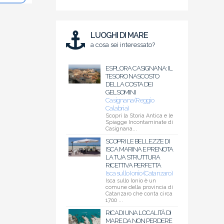
LUOGHI DI MARE
a cosa sei interessato?
ESPLORA CASIGNANA: IL
TESORO NASCOSTO
DELLA COSTA DEI
GELSOMINI
Casignana (Reggio
Calabria)
Scopri la Storia Antica e le
Spiagge Incontaminate di
Casignana...
SCOPRI LE BELLEZZE DI
ISCA MARINA E PRENOTA
LA TUA STRUTTURA
RICETTIVA PERFETTA
Isca sullo Ionio (Catanzaro)
Isca sullo Ionio è un
comune della provincia di
Catanzaro che conta circa
1700 ...
RICADI UNA LOCALITÀ DI
MARE DA NON PERDERE