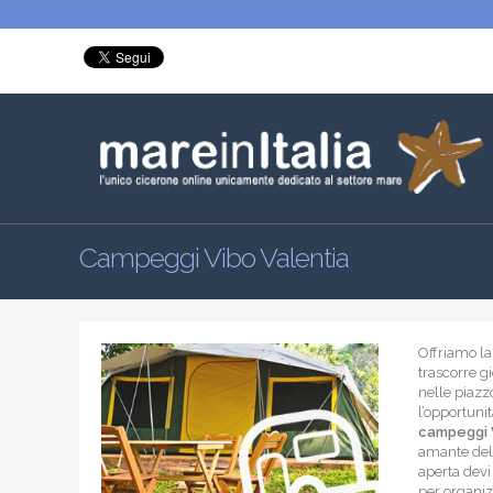
Campeggi Vibo Valentia
Offriamo la 
trascorre g
nelle piazz
l’opportuni
campeggi 
amante dell
aperta devi 
per organiz