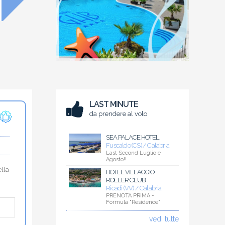
LAST MINUTE
da prendere al volo
SEA PALACE HOTEL
Fuscaldo (CS) / Calabria
Last Second Luglio e
Agosto!!
ella
HOTEL VILLAGGIO
ROLLER CLUB
Ricadi (VV) / Calabria
PRENOTA PRIMA -
Formula "Residence"
vedi tutte