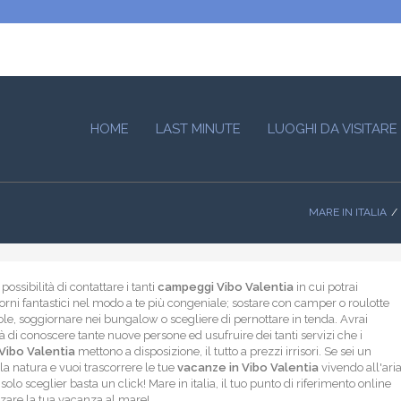
HOME
LAST MINUTE
LUOGHI DA VISITARE
MARE IN ITALIA
possibilità di contattare i tanti
campeggi Vibo Valentia
in cui potrai
iorni fantastici nel modo a te più congeniale; sostare con camper o roulotte
ole, soggiornare nei bungalow o scegliere di pernottare in tenda. Avrai
tà di conoscere tante nuove persone ed usufruire dei tanti servizi che i
Vibo Valentia
mettono a disposizione, il tutto a prezzi irrisori. Se sei un
a natura e vuoi trascorrere le tue
vacanze in Vibo Valentia
vivendo all'ari
solo sceglier basta un click! Mare in italia, il tuo punto di riferimento online
zare la tua vacanza al mare!