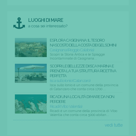
LUOGHI DI MARE
a cosa sei interessato?
ESPLORA CASIGNANA: IL TESORO
NASCOSTO DELLA COSTA DEI GELSOMINI
Casignana (Reggio Calabria)
Scopri la Storia Antica e le Spiagge
Incontaminate di Casignana...
SCOPRI LE BELLEZZE DI ISCA MARINA E
PRENOTA LA TUA STRUTTURA RICETTIVA
PERFETTA
Isca sullo Ionio (Catanzaro)
Isca sullo Ionio è un comune della provincia
di Catanzaro che conta circa 1700 ...
RICADI UNA LOCALITÀ DI MARE DA NON
PERDERE
Ricadi (Vibo Valentia)
Ricadi è un comune della provincia di Vibo
Valentia che conta circa 5000 abitan...
vedi tutte