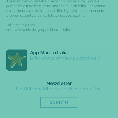
Il gran numero di visitatori che ogni giorno registra il portale
garantisce a tutte le strutture una continua visibilità; una vetrina
d’eccezione ove si avrà la possibilità di gestire autonomamente il
proprio account caricando foto, video, descrizioni...
Fai la scelta giusta,
entra a far parte del gruppo Mare in Italia
App Mare in Italia
La tua vacanza sempre a portata di mano
Newsletter
Iscriviti alla newsletter e riceverai le novità ed offerte!
ISCRIVIMI