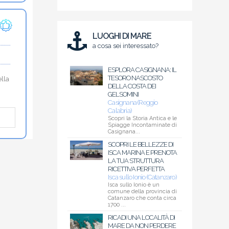
LUOGHI DI MARE
a cosa sei interessato?
ESPLORA CASIGNANA: IL
TESORO NASCOSTO
ella
DELLA COSTA DEI
GELSOMINI
Casignana (Reggio
Calabria)
Scopri la Storia Antica e le
Spiagge Incontaminate di
Casignana...
SCOPRI LE BELLEZZE DI
ISCA MARINA E PRENOTA
LA TUA STRUTTURA
RICETTIVA PERFETTA
Isca sullo Ionio (Catanzaro)
Isca sullo Ionio è un
comune della provincia di
Catanzaro che conta circa
1700 ...
RICADI UNA LOCALITÀ DI
MARE DA NON PERDERE