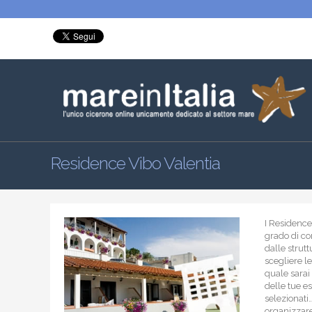
Residence Vibo Valentia
I Residence 
grado di con
dalle strut
scegliere le
quale sarai
delle tue e
selezionati…
organizzare