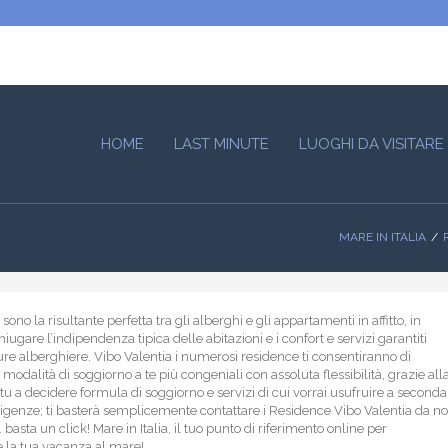
HOME
LAST MINUTE
LUOGHI DA VISITARE
MARE IN ITALIA
sono la risultante perfetta tra gli alberghi e gli appartamenti in affitto, in
iugare l’indipendenza tipica delle abitazioni e i confort e servizi garantiti
ture alberghiere. Vibo Valentia i numerosi residence ti consentiranno di
 modalità di soggiorno a te più congeniali con assoluta flessibilità, grazie all
 tu a decidere formula di soggiorno e servizi di cui vorrai usufruire a seconda
sigenze; ti basterà semplicemente contattare i Residence Vibo Valentia da no
 basta un click! Mare in Italia, il tuo punto di riferimento online per
 la tua vacanza al mare!