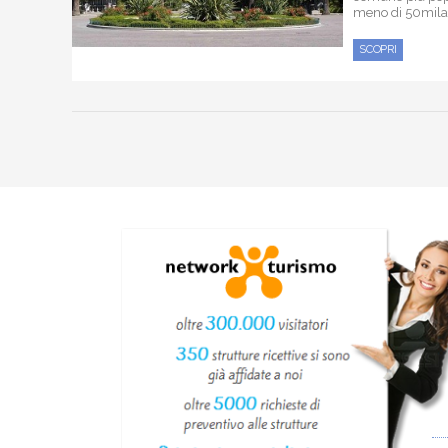
meno di 50mila .
SCOPRI