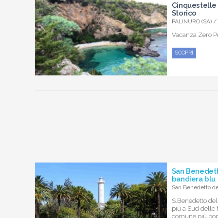
Cinquestelle
Storico
PALINURO (SA) /
Vacanza Zero Pe
SCOPRI
San Benedett
bandiera blu
San Benedetto del
S.Benedetto del 
più a Sud delle 
comune più popo