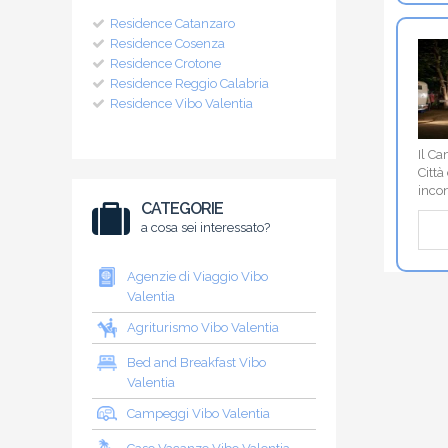
Residence Catanzaro
Residence Cosenza
Residence Crotone
Residence Reggio Calabria
Residence Vibo Valentia
Il Ca
Città
inco
CATEGORIE
a cosa sei interessato?
Agenzie di Viaggio Vibo
Valentia
Agriturismo Vibo Valentia
Bed and Breakfast Vibo
Valentia
Campeggi Vibo Valentia