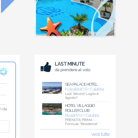
LAST MINUTE
da prendere al volo
SEA PALACE HOTEL
Fuscaldo (CS) / Calabria
Last Second Luglio e
Agosto!!
HOTEL VILLAGGIO
m da
ROLLER CLUB
Ricadi (VV) / Calabria
PRENOTA PRIMA -
Formula "Residence"
vedi tutte