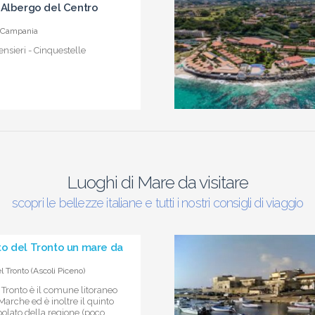
 Albergo del Centro
 Campania
nsieri - Cinquestelle
Luoghi di Mare da visitare
scopri le bellezze italiane e tutti i nostri consigli di viaggio
o del Tronto un mare da
 Tronto (Ascoli Piceno)
Tronto è il comune litoraneo
Marche ed è inoltre il quinto
lato della regione (poco