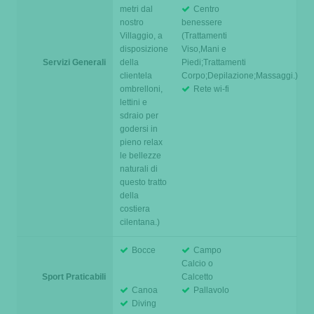
metri dal
Centro
nostro
benessere
Villaggio, a
(Trattamenti
disposizione
Viso,Mani e
Servizi Generali
della
Piedi;Trattamenti
clientela
Corpo;Depilazione;Massaggi.)
ombrelloni,
Rete wi-fi
lettini e
sdraio per
godersi in
pieno relax
le bellezze
naturali di
questo tratto
della
costiera
cilentana.)
Bocce
Campo
Calcio o
Sport Praticabili
Calcetto
Canoa
Pallavolo
Diving