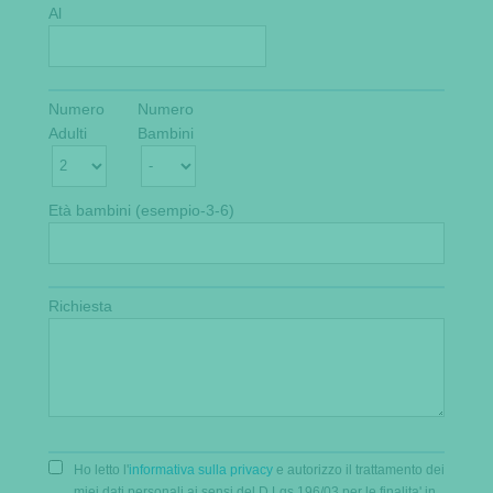
Al
Numero
Numero
Adulti
Bambini
Età bambini (esempio-3-6)
Richiesta
Ho letto l'
informativa sulla privacy
e autorizzo il trattamento dei
miei dati personali ai sensi del D.Lgs 196/03 per le finalita' in