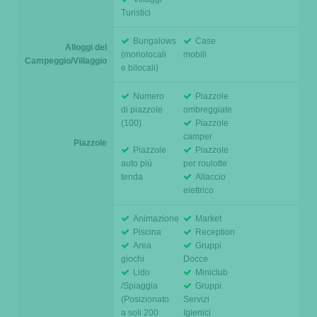
Turistici
Bungalows
Case
Alloggi del
(monolocali
mobili
Campeggio/Villaggio
e bilocali)
Numero
Piazzole
di piazzole
ombreggiate
(100)
Piazzole
camper
Piazzole
Piazzole
Piazzole
auto più
per roulotte
tenda
Allaccio
elettrico
Animazione
Market
Piscina
Reception
Area
Gruppi
giochi
Docce
Lido
Miniclub
/Spiaggia
Gruppi
(Posizionato
Servizi
a soli 200
Igienici