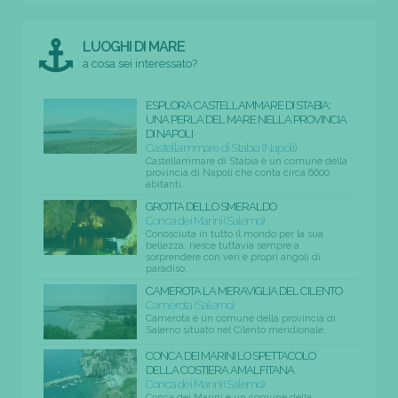
LUOGHI DI MARE
a cosa sei interessato?
ESPLORA CASTELLAMMARE DI STABIA:
UNA PERLA DEL MARE NELLA PROVINCIA
DI NAPOLI
Castellammare di Stabia (Napoli)
Castellammare di Stabia è un comune della
provincia di Napoli che conta circa 6600
abitanti.
GROTTA DELLO SMERALDO
Conca dei Marini (Salerno)
Conosciuta in tutto il mondo per la sua
bellezza, riesce tuttavia sempre a
sorprendere con veri e propri angoli di
paradiso.
CAMEROTA LA MERAVIGLIA DEL CILENTO
Camerota (Salerno)
Camerota è un comune della provincia di
Salerno situato nel Cilento meridionale.
CONCA DEI MARINI LO SPETTACOLO
DELLA COSTIERA AMALFITANA
Conca dei Marini (Salerno)
Conca dei Marini è un comune della