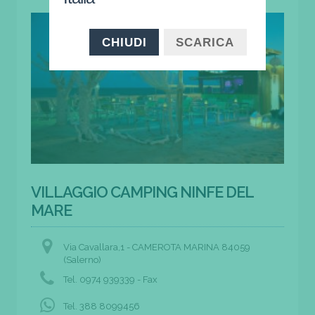
CHIUDI
SCARICA
VILLAGGIO CAMPING NINFE DEL
MARE
Via Cavallara,1 - CAMEROTA MARINA 84059
(Salerno)
Tel. 0974 939339 - Fax
Tel. 388 8099456