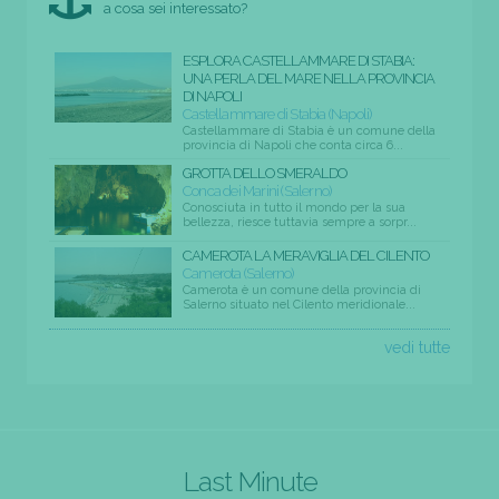
a cosa sei interessato?
ESPLORA CASTELLAMMARE DI STABIA:
UNA PERLA DEL MARE NELLA PROVINCIA
DI NAPOLI
Castellammare di Stabia (Napoli)
Castellammare di Stabia è un comune della
provincia di Napoli che conta circa 6...
GROTTA DELLO SMERALDO
Conca dei Marini (Salerno)
Conosciuta in tutto il mondo per la sua
bellezza, riesce tuttavia sempre a sorpr...
CAMEROTA LA MERAVIGLIA DEL CILENTO
Camerota (Salerno)
Camerota è un comune della provincia di
Salerno situato nel Cilento meridionale...
vedi tutte
Last Minute