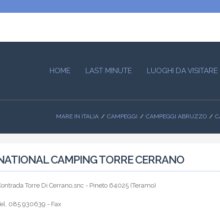
HOME
LAST MINUTE
LUOGHI DA VISITARE
MARE IN ITALIA
CAMPEGGI
CAMPEGGI ABRUZZO
C
NATIONAL CAMPING TORRE CERRANO
ontrada Torre Di Cerrano,snc - Pineto 64025 (Teramo)
Tel. 085 930639 - Fax