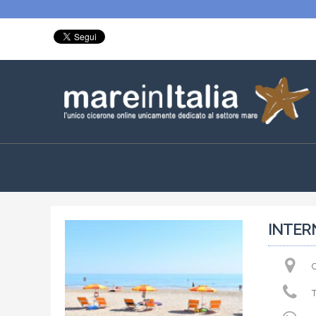
INTER
C