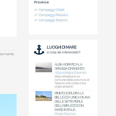
Province
Campeggi Chieti
Campeggi Pescara
Campeggi Teramo
LUOGHI DI MARE
a cosa sei interessato?
colarmente
ALBA ADRIATICA LA
SPIAGGIA D’ARGENTO
Alba Adriatica (Teramo)
Alba Adriatica è un
comune della provincia di
Teramo che conta circa
12300 abitanti.
PINETO: ESPLORA LA
BELLEZZA UNICA DI UNA
DELLE SETTE PERLE
DELL'ABRUZZO CON
MARE IN ITALIA
Pineto (Teramo)