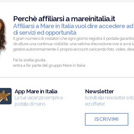
Perchè affiliarsi a mareinitalia.it
Affiliarsi a Mare in Italia vuol dire accedere ad
di servizi ed opportunità
Il gran numero di visitatori che ogni giorno registra il portale garantis
strutture una continua visibilità; una vetrina d’eccezione ove si avrà la
gestire autonomamente il proprio account caricando foto, video, descr
Fai la scelta giusta,
entra a far parte del gruppo Mare in Italia
App Mare in Italia
Newsletter
La tua vacanza sempre a
Iscriviti alla newsletter e ri
portata di mano
ed offerte!
ISCRIVIMI