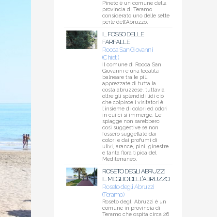
Pineto è un comune della
provincia di Teramo
considerato uno delle sette
perle dell’Abruzzo.
IL FOSSO DELLE
FARFALLE
Rocca San Giovanni
(Chieti)
Il comune di Rocca San
Giovanni è una località
balneare tra le più
apprezzate di tutta la
costa abruzzese, tuttavia
oltre gli splendidi lidi ciò
che colpisce i visitatori è
l’insieme di colori ed odori
in cui ci si immerge. Le
spiagge non sarebbero
così suggestive se non
fossero suggellate dai
colori e dai profumi di
ulivi, arance, pini, ginestre
e tanta flora tipica del
Mediterraneo.
ROSETO DEGLI ABRUZZI
IL MEGLIO DELL’ABRUZZO
Roseto degli Abruzzi
(Teramo)
Roseto degli Abruzzi è un
comune in provincia di
Teramo che ospita circa 26