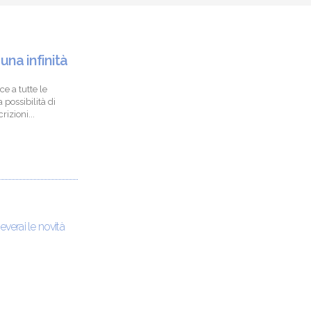
 una infinità
ce a tutte le
 possibilità di
izioni...
ceverai le novità