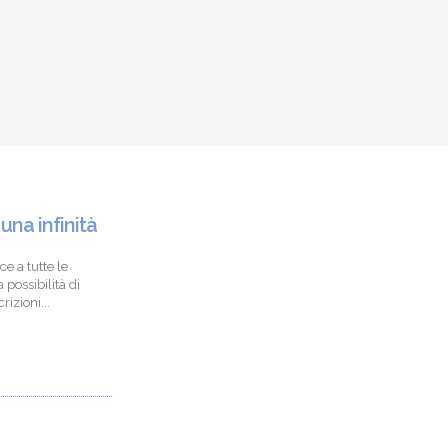
 una infinità
ce a tutte le
 possibilità di
izioni...