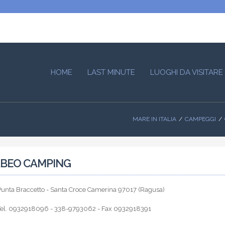
HOME
LAST MINUTE
LUOGHI DA VISITARE
MARE IN ITALIA
CAMPEGGI
BEO CAMPING
Punta Braccetto - Santa Croce Camerina 97017 (Ragusa)
Tel. 0932918096 - 338-9793062 - Fax 0932918391