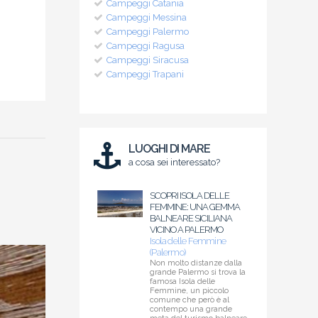
Campeggi Catania
Campeggi Messina
Campeggi Palermo
Campeggi Ragusa
Campeggi Siracusa
Campeggi Trapani
LUOGHI DI MARE
a cosa sei interessato?
SCOPRI ISOLA DELLE
FEMMINE: UNA GEMMA
BALNEARE SICILIANA
VICINO A PALERMO
Isola delle Femmine
(Palermo)
Non molto distanze dalla
grande Palermo si trova la
famosa Isola delle
Femmine, un piccolo
comune che però è al
contempo una grande