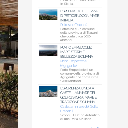
meta del turismo balneare
in Sicilia.
ESPLORA LA BELLEZZA
DI PETROSINO CON MARE
IN ITALIA
Petrosino (Trapani)
Petrosino è un comune
della provincia di Trapani
che conta circa 8000
abitanti.
PORTO EMPEDOCLE:
MARE, STORIA E
BELLEZZA SICILIANA
Porto Empedocle
(Agrigento)
Porto Empedocle è un
comune della provincia di
Agrigento che conta circa
17000 abitanti.
ESPERIENZA UNICA A
CASTELLAMMARE DEL
GOLFO: STORIA, MARE E
TRADIZIONE SICILIANA
Castellammare del Golfo
(Trapani)
Scopri il Fascino Autentico
di una Perla Siciliana