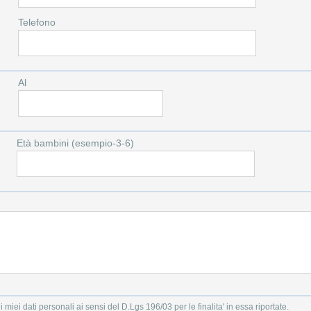
Telefono
Al
Età bambini (esempio-3-6)
i miei dati personali ai sensi del D.Lgs 196/03 per le finalita' in essa riportate.