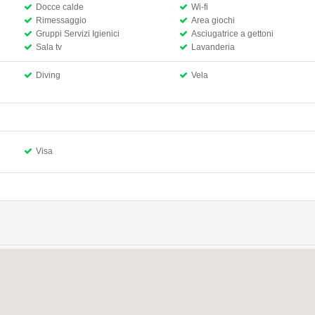
Docce calde
Wi-fi
Rimessaggio
Area giochi
Gruppi Servizi Igienici
Asciugatrice a gettoni
Sala tv
Lavanderia
Diving
Vela
Visa