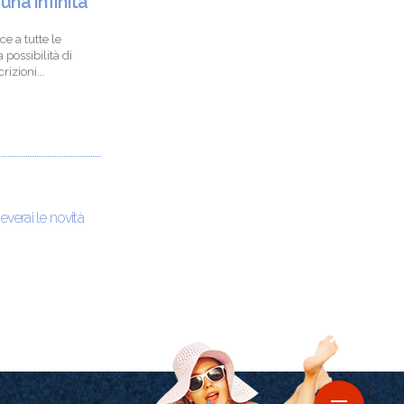
 una infinità
ce a tutte le
 possibilità di
izioni...
ceverai le novità