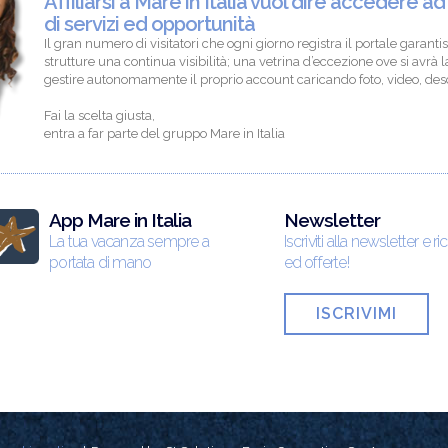
Affiliarsi a Mare in Italia vuol dire accedere ad
di servizi ed opportunità
Il gran numero di visitatori che ogni giorno registra il portale garantis
strutture una continua visibilità; una vetrina d’eccezione ove si avrà la
gestire autonomamente il proprio account caricando foto, video, descr
Fai la scelta giusta,
entra a far parte del gruppo Mare in Italia
App Mare in Italia
Newsletter
La tua vacanza sempre a
Iscriviti alla newsletter e ri
portata di mano
ed offerte!
ISCRIVIMI