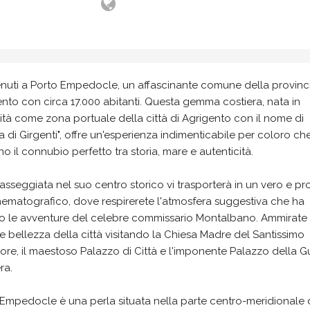
nuti a Porto Empedocle, un affascinante comune della provinci
nto con circa 17.000 abitanti. Questa gemma costiera, nata in
ità come zona portuale della città di Agrigento con il nome di
a di Girgenti", offre un'esperienza indimenticabile per coloro ch
o il connubio perfetto tra storia, mare e autenticità.
sseggiata nel suo centro storico vi trasporterà in un vero e pr
nematografico, dove respirerete l'atmosfera suggestiva che ha
to le avventure del celebre commissario Montalbano. Ammirate 
 bellezza della città visitando la Chiesa Madre del Santissimo
ore, il maestoso Palazzo di Città e l'imponente Palazzo della G
ra.
Empedocle è una perla situata nella parte centro-meridionale 