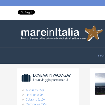
MARE
DOVE VAI IN VACANZA?
il tuo viaggio parte da qui
Abruzzo (24)
Basilicata (11)
Calabria (116)
Campania (69)