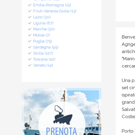
Emilia-Romagna (15)
Friuli-Venezia Giulia (13)
Lazio (30)
Liguria (67)
Marche (30)
Molise (7)
Benve
Puglia (75)
Agrige
Sardegna (95)
antich
Sicilia (127)
"Marin
Toscana (42)
Veneto (14)
cercan
Una pa
set ci
ispira
grande
Salvat
Costie
Porto 