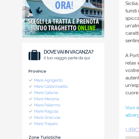
Sicili
turist
spicca
un'at
caratt
sentir
DOVE VAI IN VACANZA?
A Port
il tuo viaggio parte da qui
relax 
vostre
Province
autent
Mare Agrigento
un'esp
Mare Caltanissetta
cuore 
Mare Catania
Mare Messina
Mare Palermo
Vuoi a
Mare Ragusa
alberg
Mare Siracusa
Mare Trapani
UBIC
Zone Turistiche