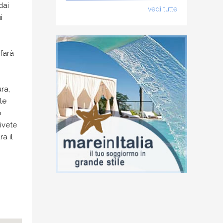
dai
vedi tutte
i
farà
ra,
le
o
ivete
a il