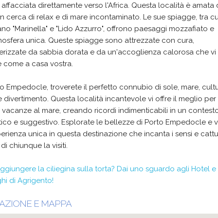
a, affacciata direttamente verso l'Africa. Questa località è amata 
i in cerca di relax e di mare incontaminato. Le sue spiagge, tra cu
no "Marinella" e "Lido Azzurro", offrono paesaggi mozzafiato e
mosfera unica. Queste spiagge sono attrezzate con cura,
erizzate da sabbia dorata e da un'accoglienza calorosa che vi 
e come a casa vostra.
o Empedocle, troverete il perfetto connubio di sole, mare, cultu
e divertimento. Questa località incantevole vi offre il meglio per 
 vacanze al mare, creando ricordi indimenticabili in un contest
ico e suggestivo. Esplorate le bellezze di Porto Empedocle e v
erienza unica in questa destinazione che incanta i sensi e cattur
di chiunque la visiti.
ggiungere la ciliegina sulla torta? Dai uno sguardo agli Hotel e
hi di Agrigento!
AZIONE E MAPPA