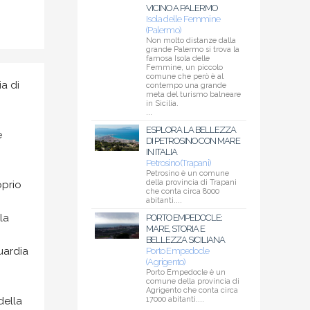
VICINO A PALERMO
Isola delle Femmine
(Palermo)
Non molto distanze dalla
grande Palermo si trova la
famosa Isola delle
Femmine, un piccolo
comune che però è al
a di
contempo una grande
meta del turismo balneare
in Sicilia.
...
ESPLORA LA BELLEZZA
e
DI PETROSINO CON MARE
IN ITALIA
Petrosino (Trapani)
Petrosino è un comune
della provincia di Trapani
oprio
che conta circa 8000
abitanti....
la
PORTO EMPEDOCLE:
MARE, STORIA E
BELLEZZA SICILIANA
uardia
Porto Empedocle
(Agrigento)
Porto Empedocle è un
comune della provincia di
Agrigento che conta circa
della
17000 abitanti....