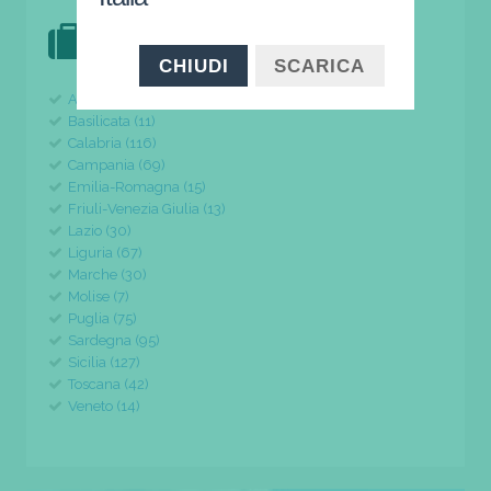
DOVE VAI IN VACANZA?
il tuo viaggio parte da qui
CHIUDI
SCARICA
Abruzzo (24)
Basilicata (11)
Calabria (116)
Campania (69)
Emilia-Romagna (15)
Friuli-Venezia Giulia (13)
Lazio (30)
Liguria (67)
Marche (30)
Molise (7)
Puglia (75)
Sardegna (95)
Sicilia (127)
Toscana (42)
Veneto (14)