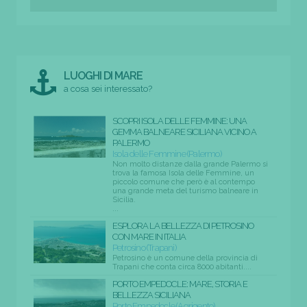
LUOGHI DI MARE
a cosa sei interessato?
SCOPRI ISOLA DELLE FEMMINE: UNA
GEMMA BALNEARE SICILIANA VICINO A
PALERMO
Isola delle Femmine (Palermo)
Non molto distanze dalla grande Palermo si
trova la famosa Isola delle Femmine, un
piccolo comune che però è al contempo
una grande meta del turismo balneare in
Sicilia.
...
ESPLORA LA BELLEZZA DI PETROSINO
CON MARE IN ITALIA
Petrosino (Trapani)
Petrosino è un comune della provincia di
Trapani che conta circa 8000 abitanti....
PORTO EMPEDOCLE: MARE, STORIA E
BELLEZZA SICILIANA
Porto Empedocle (Agrigento)