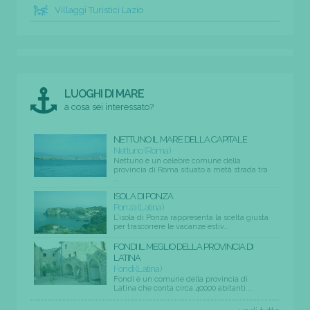
Villaggi Turistici Lazio
LUOGHI DI MARE
a cosa sei interessato?
NETTUNO IL MARE DELLA CAPITALE
Nettuno (Roma)
Nettuno è un celebre comune della
provincia di Roma situato a metà strada tra
...
ISOLA DI PONZA
Ponza (Latina)
L’isola di Ponza rappresenta la scelta giusta
per trascorrere le vacanze estiv...
FONDI IL MEGLIO DELLA PROVINCIA DI
LATINA
Fondi (Latina)
Fondi è un comune della provincia di
Latina che conta circa 40000 abitanti....