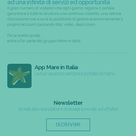
ad una infinità di servizi ed opportunità
Il gran numero di visitatori che ogni giorno registra il portale
garantisce a tutte le strutture una continua visibilità; una vetrina
d’eccezione ove si avrà la possibilità di gestire autonomamente il
proprio account caricando foto, video, descrizioni...
Fai la scelta giusta,
entra a far parte del gruppo Mare in Italia
App Mare in Italia
La tua vacanza sempre a portata di mano
Newsletter
Iscriviti alla newsletter e riceverai le novità ed offerte!
ISCRIVIMI