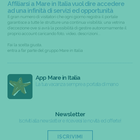
Affiliarsi a Mare in Italia vuol dire accedere
ad una infinità di servizi ed opportunità
Il gran numero di visitatori che ogni giorno registra il portale
garantisce a tutte le strutture una continua visibilità; una vetrina
d’eccezione ove si avrà la possibilità di gestire autonomamente il
proprio account caricando foto, video, descrizioni...
Fai la scelta giusta,
entra a far parte del gruppo Mare in Italia
App Mare in Italia
La tua vacanza sempre a portata di mano
Newsletter
Iscriviti alla newsletter e riceverai le novità ed offerte!
ISCRIVIMI