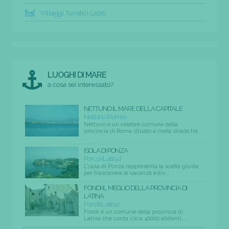
Villaggi Turistici Lazio
LUOGHI DI MARE
a cosa sei interessato?
NETTUNO IL MARE DELLA CAPITALE
Nettuno (Roma)
Nettuno è un celebre comune della
provincia di Roma situato a metà strada tra
...
ISOLA DI PONZA
Ponza (Latina)
L’isola di Ponza rappresenta la scelta giusta
per trascorrere le vacanze estiv...
FONDI IL MEGLIO DELLA PROVINCIA DI
LATINA
Fondi (Latina)
Fondi è un comune della provincia di
Latina che conta circa 40000 abitanti....