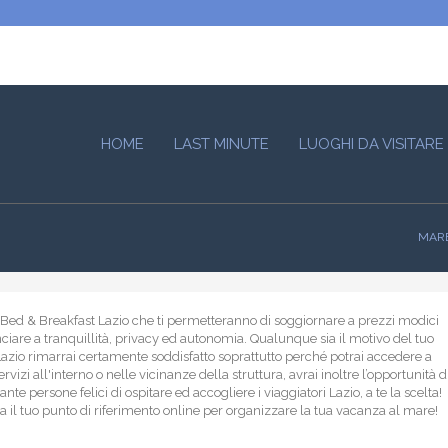
HOME
LAST MINUTE
LUOGHI DA VISITARE
MARE
i Bed & Breakfast Lazio che ti permetteranno di soggiornare a prezzi modici
ciare a tranquillità, privacy ed autonomia. Qualunque sia il motivo del tuo
azio rimarrai certamente soddisfatto soprattutto perché potrai accedere a
ervizi all'interno o nelle vicinanze della struttura, avrai inoltre l’opportunità d
nte persone felici di ospitare ed accogliere i viaggiatori Lazio, a te la scelta!
lia il tuo punto di riferimento online per organizzare la tua vacanza al mare!