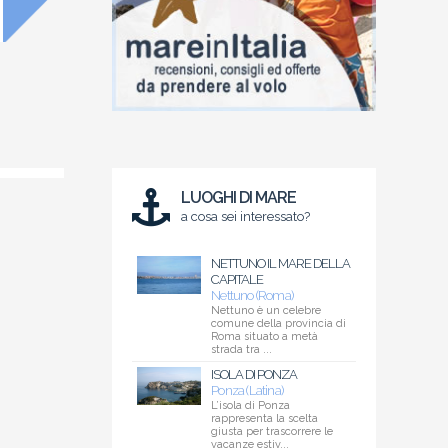
LUOGHI DI MARE
a cosa sei interessato?
NETTUNO IL MARE DELLA
CAPITALE
Nettuno (Roma)
Nettuno è un celebre
comune della provincia di
Roma situato a metà
strada tra ...
ISOLA DI PONZA
Ponza (Latina)
L’isola di Ponza
rappresenta la scelta
giusta per trascorrere le
vacanze estiv...