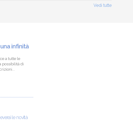
Vedi tutte
 una infinità
ce a tutte le
 possibilità di
izioni...
ceverai le novità