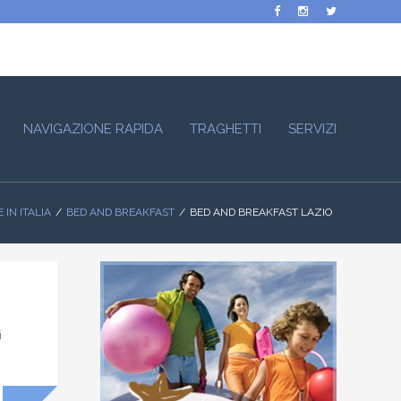
NAVIGAZIONE RAPIDA
TRAGHETTI
SERVIZI
 IN ITALIA
BED AND BREAKFAST
BED AND BREAKFAST LAZIO
i