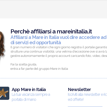
Perchè affiliarsi a mareinitalia.it
Affiliarsi a Mare in Italia vuol dire accedere ad
di servizi ed opportunità
Il gran numero di visitatori che ogni giorno registra il portale garantis
strutture una continua visibilità; una vetrina d’eccezione ove si avrà la
gestire autonomamente il proprio account caricando foto, video, descr
Fai la scelta giusta,
entra a far parte del gruppo Mare in Italia
App Mare in Italia
Newsletter
La tua vacanza sempre a
Iscriviti alla newsletter e ri
portata di mano
ed offerte!