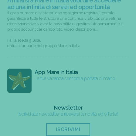
Affiliarsi a Mare in Italia vuol dire accedere
ad una infinità di servizi ed opportunità
Il gran numero di visitatori che ogni giorno registra il portale
garantisce a tutte le strutture una continua visibilità; una vetrina
d’eccezione ove si avrà la possibilità di gestire autonomamente il
proprio account caricando foto, video, descrizioni...
Fai la scelta giusta,
entra a far parte del gruppo Mare in Italia
App Mare in Italia
La tua vacanza sempre a portata di mano
Newsletter
Iscriviti alla newsletter e riceverai le novità ed offerte!
ISCRIVIMI