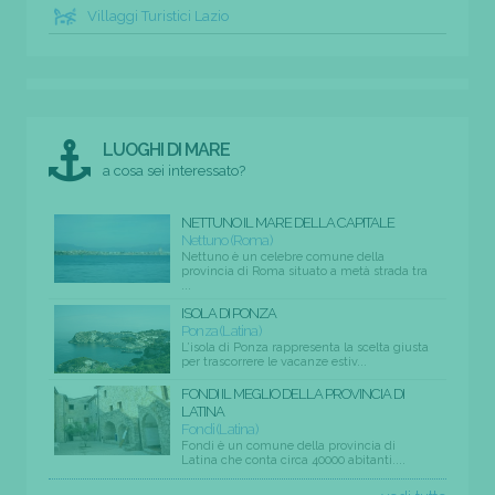
Villaggi Turistici Lazio
LUOGHI DI MARE
a cosa sei interessato?
NETTUNO IL MARE DELLA CAPITALE
Nettuno (Roma)
Nettuno è un celebre comune della
provincia di Roma situato a metà strada tra
...
ISOLA DI PONZA
Ponza (Latina)
L’isola di Ponza rappresenta la scelta giusta
per trascorrere le vacanze estiv...
FONDI IL MEGLIO DELLA PROVINCIA DI
LATINA
Fondi (Latina)
Fondi è un comune della provincia di
Latina che conta circa 40000 abitanti....