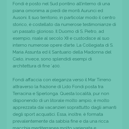
Fondi è posto nel Sud pontino all’interno di una
piana omonima ai piedi de monti Aurunci ed
Ausoni. Il suo territorio, in particolar modo il centro
storico, è costellato da numerose testimonianze di
un passato glorioso. Il Duomo di S. Pietro, ad
esempio, risale al secolo XII e custodisce al suo
interno numerose opere d’arte. La Collegiata di S.
Maria Assunta ed il Santuario della Madonna del
Cielo, invece, sono splendidi esempi di
architettura di fine ‘400.
Fondi affaccia con eleganza verso il Mar Tirreno
attraverso la frazione di Lido Fondi posta tra
Terracina e Sperlonga. Questa località, pur non
disponendo di un litorale molto ampio, è molto
apprezzata dai vacanzieri soprattutto dagli amanti
degli sport acquatici. Essa, inoltre, è formata
prevalentemente da sabbia fine e da una ricca
macchia mediterranea molto variegata e