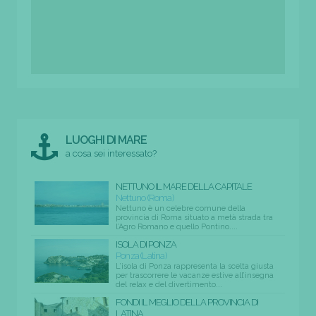
LUOGHI DI MARE
a cosa sei interessato?
NETTUNO IL MARE DELLA CAPITALE
Nettuno (Roma)
Nettuno è un celebre comune della
provincia di Roma situato a metà strada tra
l’Agro Romano e quello Pontino....
ISOLA DI PONZA
Ponza (Latina)
L’isola di Ponza rappresenta la scelta giusta
per trascorrere le vacanze estive all’insegna
del relax e del divertimento...
FONDI IL MEGLIO DELLA PROVINCIA DI
LATINA