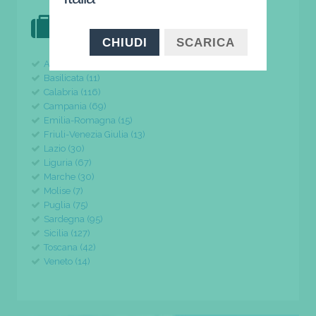
DOVE VAI IN VACANZA?
il tuo viaggio parte da qui
CHIUDI
SCARICA
Abruzzo (24)
Basilicata (11)
Calabria (116)
Campania (69)
Emilia-Romagna (15)
Friuli-Venezia Giulia (13)
Lazio (30)
Liguria (67)
Marche (30)
Molise (7)
Puglia (75)
Sardegna (95)
Sicilia (127)
Toscana (42)
Veneto (14)