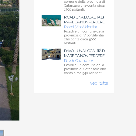
comune della provincia di
Catanzaro che conta circa
1700 abitanti.
RICADI UNA LOCALITÀ DI
MARE DA NON PERDERE
Ricadi (Vibo Valentia)
Ricadi è un comune della
provincia di Vibo Valentia
che conta circa 5000
abitanti.
DAVOLI UNA LOCALITÀ DI
MARE DA NON PERDERE
Davoli (Catanzaro)
Davoli è un comune della
provincia di Catanzaro che
conta circa 5400 abitanti.
vedi tutte