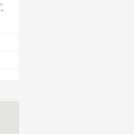
hi
a e