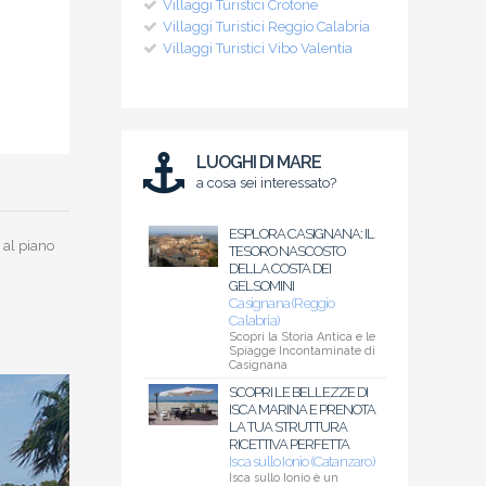
Villaggi Turistici Crotone
Villaggi Turistici Reggio Calabria
Villaggi Turistici Vibo Valentia
LUOGHI DI MARE
a cosa sei interessato?
ESPLORA CASIGNANA: IL
 al piano
TESORO NASCOSTO
DELLA COSTA DEI
GELSOMINI
Casignana (Reggio
Calabria)
Scopri la Storia Antica e le
Spiagge Incontaminate di
Casignana
SCOPRI LE BELLEZZE DI
ISCA MARINA E PRENOTA
LA TUA STRUTTURA
RICETTIVA PERFETTA
Isca sullo Ionio (Catanzaro)
Isca sullo Ionio è un