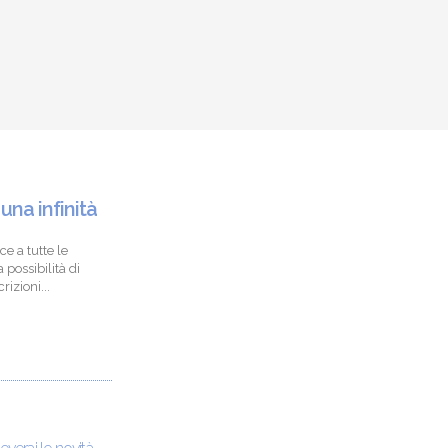
 una infinità
ce a tutte le
 possibilità di
izioni...