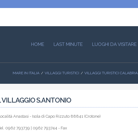
HOME
LAST MINUTE
LUOGHI DA VISITARE
MARE IN ITALIA
VILLAGGI TURISTICI
VILLAGGI TURISTICI CALABRIA
 VILLAGGIO S.ANTONIO
ocalità Anastasi - Isola di Capo Rizzuto 88841 (Crotone)
Tel. 0962 793739 | 0962 793744 - Fax