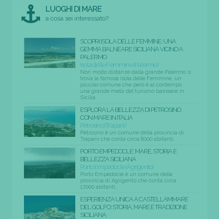
LUOGHI DI MARE
a cosa sei interessato?
SCOPRI ISOLA DELLE FEMMINE: UNA
GEMMA BALNEARE SICILIANA VICINO A
PALERMO
Isola delle Femmine (Palermo)
Non molto distanze dalla grande Palermo si
trova la famosa Isola delle Femmine, un
piccolo comune che però è al contempo
una grande meta del turismo balneare in
Sicilia.
ESPLORA LA BELLEZZA DI PETROSINO
CON MARE IN ITALIA
Petrosino (Trapani)
Petrosino è un comune della provincia di
Trapani che conta circa 8000 abitanti.
PORTO EMPEDOCLE: MARE, STORIA E
BELLEZZA SICILIANA
Porto Empedocle (Agrigento)
Porto Empedocle è un comune della
provincia di Agrigento che conta circa
17000 abitanti.
ESPERIENZA UNICA A CASTELLAMMARE
DEL GOLFO: STORIA, MARE E TRADIZIONE
SICILIANA