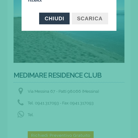
CHIUDI
SCARICA
MEDIMARE RESIDENCE CLUB
Via Messina 67 - Patti 98066 (Messina)
Tel. 0941.317093 - Fax 0941.317093
Tel.
Richiedi Preventivo Gratuito