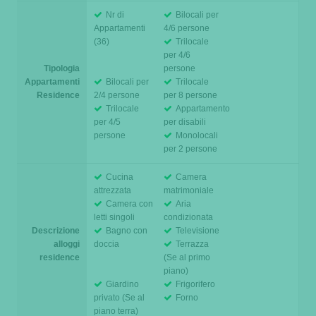
Nr di
Bilocali per
Appartamenti
4/6 persone
(36)
Trilocale
per 4/6
Tipologia
persone
Appartamenti
Bilocali per
Trilocale
Residence
2/4 persone
per 8 persone
Trilocale
Appartamento
per 4/5
per disabili
persone
Monolocali
per 2 persone
Cucina
Camera
attrezzata
matrimoniale
Camera con
Aria
letti singoli
condizionata
Descrizione
Bagno con
Televisione
alloggi
doccia
Terrazza
residence
(Se al primo
piano)
Giardino
Frigorifero
privato (Se al
Forno
piano terra)