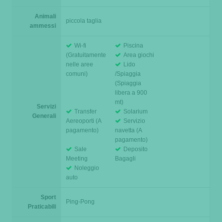
Animali
piccola taglia
ammessi
Wi-fi
Piscina
(Gratuitamente
Area giochi
nelle aree
Lido
comuni)
/Spiaggia
(Spiaggia
libera a 900
mt)
Servizi
Transfer
Solarium
Generali
Aereoporti (A
Servizio
pagamento)
navetta (A
pagamento)
Sale
Deposito
Meeting
Bagagli
Noleggio
auto
Sport
Ping-Pong
Praticabili