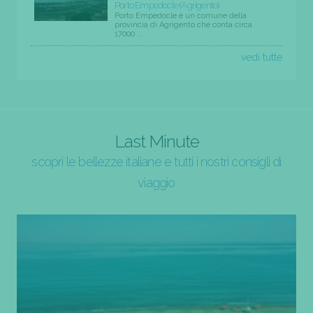
Porto Empedocle (Agrigento)
Porto Empedocle è un comune della
provincia di Agrigento che conta circa
17000 ...
vedi tutte
Last Minute
scopri le bellezze italiane e tutti i nostri consigli di
viaggio