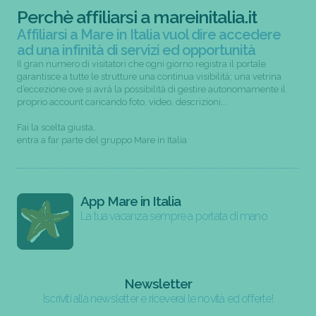
Perchè affiliarsi a mareinitalia.it
Affiliarsi a Mare in Italia vuol dire accedere
ad una infinità di servizi ed opportunità
Il gran numero di visitatori che ogni giorno registra il portale
garantisce a tutte le strutture una continua visibilità; una vetrina
d’eccezione ove si avrà la possibilità di gestire autonomamente il
proprio account caricando foto, video, descrizioni...
Fai la scelta giusta,
entra a far parte del gruppo Mare in Italia
App Mare in Italia
La tua vacanza sempre a portata di mano
Newsletter
Iscriviti alla newsletter e riceverai le novità ed offerte!