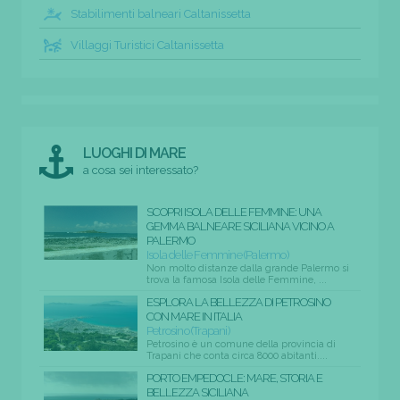
Stabilimenti balneari Caltanissetta
Villaggi Turistici Caltanissetta
LUOGHI DI MARE
a cosa sei interessato?
SCOPRI ISOLA DELLE FEMMINE: UNA
GEMMA BALNEARE SICILIANA VICINO A
PALERMO
Isola delle Femmine (Palermo)
Non molto distanze dalla grande Palermo si
trova la famosa Isola delle Femmine, ...
ESPLORA LA BELLEZZA DI PETROSINO
CON MARE IN ITALIA
Petrosino (Trapani)
Petrosino è un comune della provincia di
Trapani che conta circa 8000 abitanti....
PORTO EMPEDOCLE: MARE, STORIA E
BELLEZZA SICILIANA