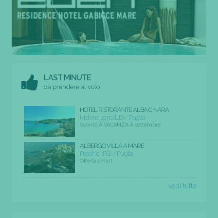
LAST MINUTE
da prendere al volo
HOTEL RISTORANTE ALBA CHIARA
Melendugno (LE) / Puglia
Sconto A VACANZA A settembre
ALBERGO VILLA A MARE
Peschici (FG) / Puglia
Offerta smart
vedi tutte