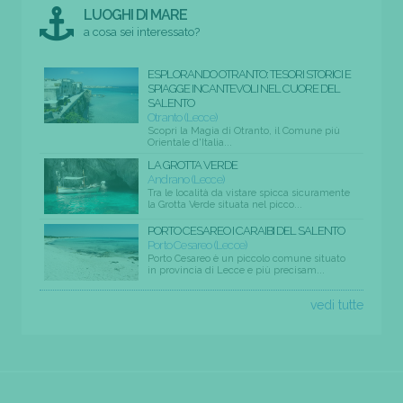
LUOGHI DI MARE
a cosa sei interessato?
ESPLORANDO OTRANTO: TESORI STORICI E
SPIAGGE INCANTEVOLI NEL CUORE DEL
SALENTO
Otranto (Lecce)
Scopri la Magia di Otranto, il Comune più
Orientale d'Italia...
LA GROTTA VERDE
Andrano (Lecce)
Tra le località da vistare spicca sicuramente
la Grotta Verde situata nel picco...
PORTO CESAREO I CARAIBI DEL SALENTO
Porto Cesareo (Lecce)
Porto Cesareo è un piccolo comune situato
in provincia di Lecce e più precisam...
vedi tutte