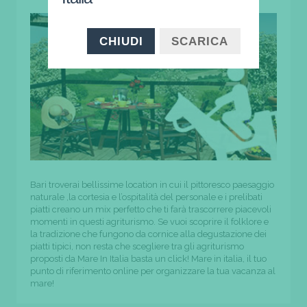
CHIUDI
SCARICA
Bari troverai bellissime location in cui il pittoresco paesaggio
naturale ,la cortesia e l’ospitalità del personale e i prelibati
piatti creano un mix perfetto che ti farà trascorrere piacevoli
momenti in questi agriturismo. Se vuoi scoprire il folklore e
la tradizione che fungono da cornice alla degustazione dei
piatti tipici, non resta che scegliere tra gli agriturismo
proposti da Mare In Italia basta un click! Mare in italia, il tuo
punto di riferimento online per organizzare la tua vacanza al
mare!