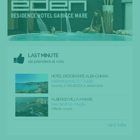
LAST MINUTE
da prendere al volo
HOTEL RISTORANTE ALBA CHIARA
Melendugno (LE) / Puglia
Sconto A VACANZA A settembre
ALBERGO VILLA A MARE
Peschici (FG) / Puglia
Offerta smart
vedi tutte