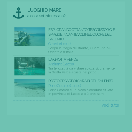
LUOGHI DI MARE
a cosa sei interessato?
ESPLORANDO OTRANTO: TESORI STORICI E
SPIAGGE INCANTEVOLI NEL CUORE DEL
SALENTO
Otranto (Lecce)
Scopri la Magia di Otranto, il Comune più
Orientale d'Italia...
LA GROTTA VERDE
Andrano (Lecce)
Tra le località da vistare spicca sicuramente
la Grotta Verde situata nel picco...
PORTO CESAREO I CARAIBI DEL SALENTO
Porto Cesareo (Lecce)
Porto Cesareo è un piccolo comune situato
in provincia di Lecce e più precisam...
vedi tutte