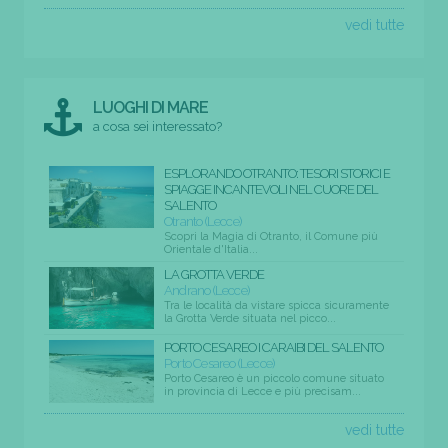
vedi tutte
LUOGHI DI MARE
a cosa sei interessato?
ESPLORANDO OTRANTO: TESORI STORICI E
SPIAGGE INCANTEVOLI NEL CUORE DEL
SALENTO
Otranto (Lecce)
Scopri la Magia di Otranto, il Comune più
Orientale d'Italia...
LA GROTTA VERDE
Andrano (Lecce)
Tra le località da vistare spicca sicuramente
la Grotta Verde situata nel picco...
PORTO CESAREO I CARAIBI DEL SALENTO
Porto Cesareo (Lecce)
Porto Cesareo è un piccolo comune situato
in provincia di Lecce e più precisam...
vedi tutte