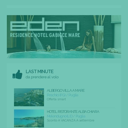
LAST MINUTE
da prendere al volo
ALBERGO VILLA A MARE
Peschici (FG) / Puglia
Offerta smart
HOTEL RISTORANTE ALBA CHIARA
Melendugno (LE) / Puglia
Sconto A VACANZA A settembre