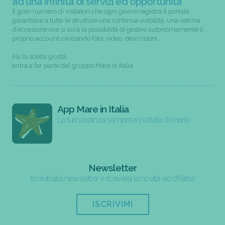
ad una infinità di servizi ed opportunità
Il gran numero di visitatori che ogni giorno registra il portale
garantisce a tutte le strutture una continua visibilità; una vetrina
d’eccezione ove si avrà la possibilità di gestire autonomamente il
proprio account caricando foto, video, descrizioni...
Fai la scelta giusta,
entra a far parte del gruppo Mare in Italia
App Mare in Italia
La tua vacanza sempre a portata di mano
Newsletter
Iscriviti alla newsletter e riceverai le novità ed offerte!
ISCRIVIMI