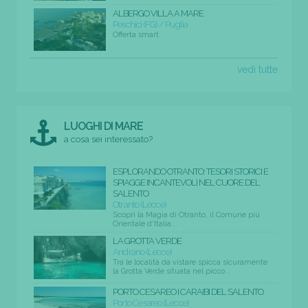
ALBERGO VILLA A MARE
Peschici (FG) / Puglia
Offerta smart
vedi tutte
LUOGHI DI MARE
a cosa sei interessato?
ESPLORANDO OTRANTO: TESORI STORICI E
SPIAGGE INCANTEVOLI NEL CUORE DEL
SALENTO
Otranto (Lecce)
Scopri la Magia di Otranto, il Comune più
Orientale d'Italia...
LA GROTTA VERDE
Andrano (Lecce)
Tra le località da vistare spicca sicuramente
la Grotta Verde situata nel picco...
PORTO CESAREO I CARAIBI DEL SALENTO
Porto Cesareo (Lecce)