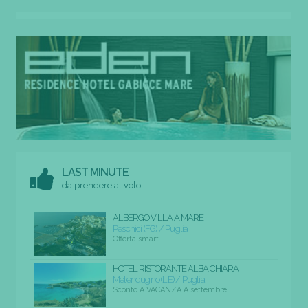
LAST MINUTE
da prendere al volo
ALBERGO VILLA A MARE
Peschici (FG) / Puglia
Offerta smart
HOTEL RISTORANTE ALBA CHIARA
Melendugno (LE) / Puglia
Sconto A VACANZA A settembre