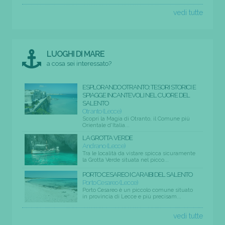
vedi tutte
LUOGHI DI MARE
a cosa sei interessato?
ESPLORANDO OTRANTO: TESORI STORICI E
SPIAGGE INCANTEVOLI NEL CUORE DEL
SALENTO
Otranto (Lecce)
Scopri la Magia di Otranto, il Comune più
Orientale d'Italia...
LA GROTTA VERDE
Andrano (Lecce)
Tra le località da vistare spicca sicuramente
la Grotta Verde situata nel picco...
PORTO CESAREO I CARAIBI DEL SALENTO
Porto Cesareo (Lecce)
Porto Cesareo è un piccolo comune situato
in provincia di Lecce e più precisam...
vedi tutte