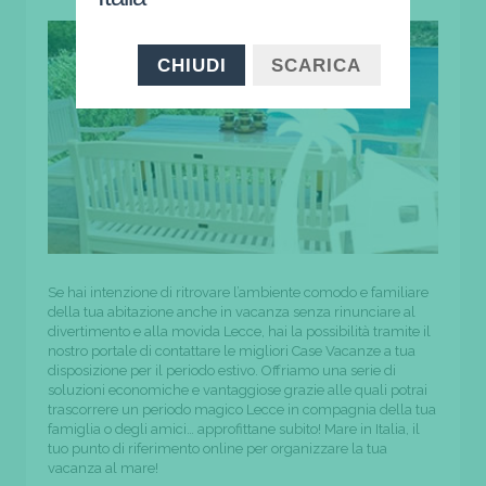
CHIUDI
SCARICA
Se hai intenzione di ritrovare l’ambiente comodo e familiare
della tua abitazione anche in vacanza senza rinunciare al
divertimento e alla movida Lecce, hai la possibilità tramite il
nostro portale di contattare le migliori Case Vacanze a tua
disposizione per il periodo estivo. Offriamo una serie di
soluzioni economiche e vantaggiose grazie alle quali potrai
trascorrere un periodo magico Lecce in compagnia della tua
famiglia o degli amici… approfittane subito! Mare in Italia, il
tuo punto di riferimento online per organizzare la tua
vacanza al mare!