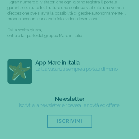
Il gran numero di visitatori che ogni giorno registra il portale
garantisce a tutte le strutture una continua visibilità; una vetrina
d’eccezione ove si avrà la possibilità di gestire autonomamente il
proprio account caricando foto, video, descrizioni...
Fai la scelta giusta,
entra a far parte del gruppo Mare in Italia
App Mare in Italia
La tua vacanza sempre a portata di mano
Newsletter
Iscriviti alla newsletter e riceverai le novità ed offerte!
ISCRIVIMI