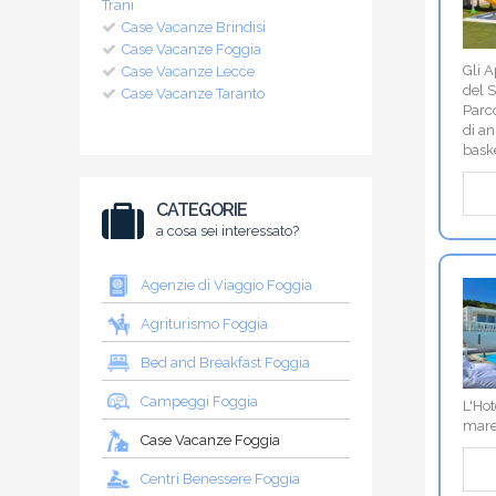
Trani
Case Vacanze Brindisi
Case Vacanze Foggia
Gli A
Case Vacanze Lecce
del S
Case Vacanze Taranto
Parc
di an
baske
CATEGORIE
a cosa sei interessato?
Agenzie di Viaggio Foggia
Agriturismo Foggia
Bed and Breakfast Foggia
Campeggi Foggia
L'Hot
mare 
Case Vacanze Foggia
Centri Benessere Foggia