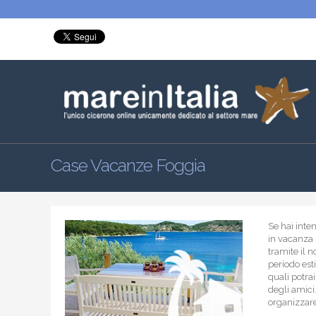
Case Vacanze Foggia
Se hai inte
in vacanza 
tramite il n
periodo est
quali potra
degli amici…
organizzare