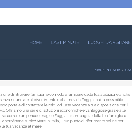
HOME
LAST MINUTE
LUOGHI DA VISITARE
MARE IN ITALIA
CAS
nzione di ritrovare l’ambiente comodo e familiare della tua abitazione anche
senza rinunciare al divertimento e alla movida Foggia, hai la possibilità
ostro portale di contattare le migliori Case Vacanze a tua disposizione per il
ivo. Offriamo una serie di soluzioni economiche e vantaggiose grazie alle
i trascorrere un periodo magico Foggia in compagnia della tua famiglia o
 approfittane subito! Mare in Italia, il tuo punto di riferimento online per
 la tua vacanza al mare!