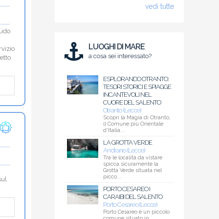
vedi tutte
Lido
LUOGHI DI MARE
vizio
a cosa sei interessato?
etto
ESPLORANDO OTRANTO:
TESORI STORICI E SPIAGGE
INCANTEVOLI NEL
CUORE DEL SALENTO
Otranto (Lecce)
Scopri la Magia di Otranto,
il Comune più Orientale
d'Italia...
LA GROTTA VERDE
Andrano (Lecce)
Tra le località da vistare
spicca sicuramente la
Grotta Verde situata nel
picco...
sul
PORTO CESAREO I
CARAIBI DEL SALENTO
Porto Cesareo (Lecce)
Porto Cesareo è un piccolo
comune situato in