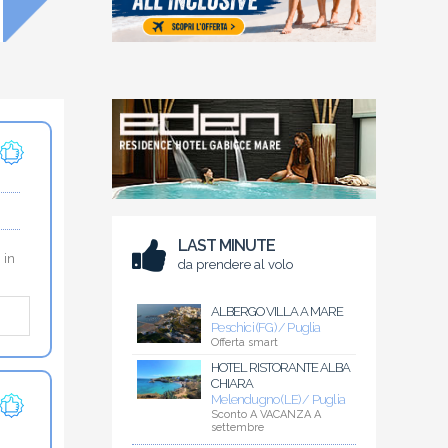
LAST MINUTE
 in
da prendere al volo
ALBERGO VILLA A MARE
Peschici (FG) / Puglia
Offerta smart
HOTEL RISTORANTE ALBA
CHIARA
Melendugno (LE) / Puglia
Sconto A VACANZA A
settembre