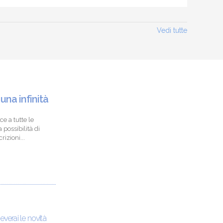
Vedi tutte
 una infinità
ce a tutte le
 possibilità di
izioni...
ceverai le novità