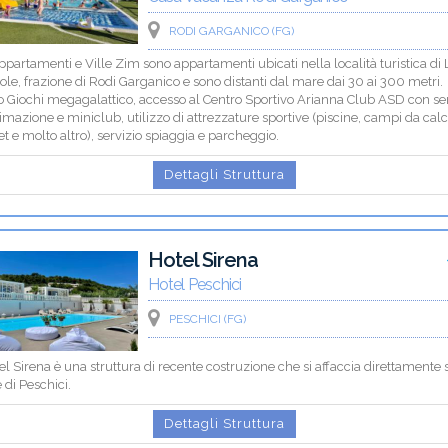
RODI GARGANICO (FG)
ppartamenti e Ville Zim sono appartamenti ubicati nella località turistica di 
ole, frazione di Rodi Garganico e sono distanti dal mare dai 30 ai 300 metri.
o Giochi megagalattico, accesso al Centro Sportivo Arianna Club ASD con ser
imazione e miniclub, utilizzo di attrezzature sportive (piscine, campi da calc
t e molto altro), servizio spiaggia e parcheggio.
Dettagli Struttura
Hotel Sirena
Hotel Peschici
PESCHICI (FG)
el Sirena è una struttura di recente costruzione che si affaccia direttamente 
di Peschici.
Dettagli Struttura