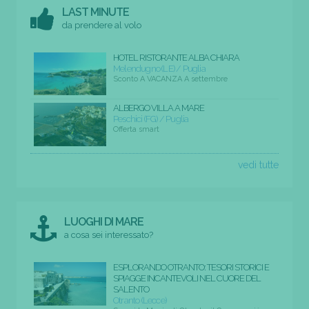
LAST MINUTE
da prendere al volo
HOTEL RISTORANTE ALBA CHIARA
Melendugno (LE) / Puglia
Sconto A VACANZA A settembre
ALBERGO VILLA A MARE
Peschici (FG) / Puglia
Offerta smart
vedi tutte
LUOGHI DI MARE
a cosa sei interessato?
ESPLORANDO OTRANTO: TESORI STORICI E
SPIAGGE INCANTEVOLI NEL CUORE DEL
SALENTO
Otranto (Lecce)