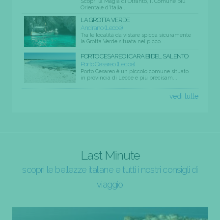
Scopri la Magia di Otranto, il Comune più
Orientale d'Italia...
LA GROTTA VERDE
Andrano (Lecce)
Tra le località da vistare spicca sicuramente
la Grotta Verde situata nel picco...
PORTO CESAREO I CARAIBI DEL SALENTO
Porto Cesareo (Lecce)
Porto Cesareo è un piccolo comune situato
in provincia di Lecce e più precisam...
vedi tutte
Last Minute
scopri le bellezze italiane e tutti i nostri consigli di
viaggio