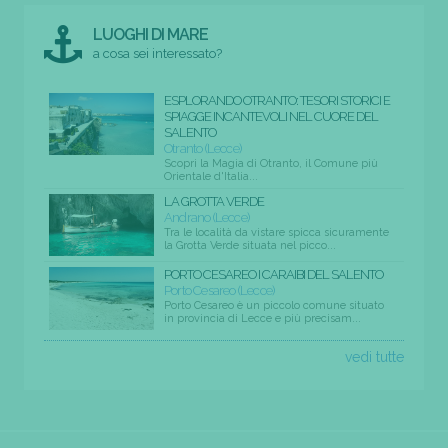
LUOGHI DI MARE
a cosa sei interessato?
ESPLORANDO OTRANTO: TESORI STORICI E
SPIAGGE INCANTEVOLI NEL CUORE DEL
SALENTO
Otranto (Lecce)
Scopri la Magia di Otranto, il Comune più
Orientale d'Italia...
LA GROTTA VERDE
Andrano (Lecce)
Tra le località da vistare spicca sicuramente
la Grotta Verde situata nel picco...
PORTO CESAREO I CARAIBI DEL SALENTO
Porto Cesareo (Lecce)
Porto Cesareo è un piccolo comune situato
in provincia di Lecce e più precisam...
vedi tutte