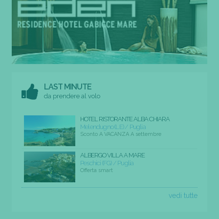
LAST MINUTE
da prendere al volo
HOTEL RISTORANTE ALBA CHIARA
Melendugno (LE) / Puglia
Sconto A VACANZA A settembre
ALBERGO VILLA A MARE
Peschici (FG) / Puglia
Offerta smart
vedi tutte