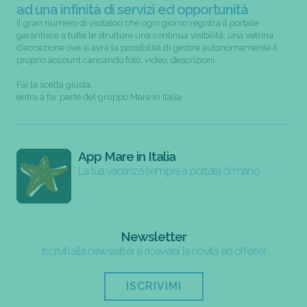
ad una infinità di servizi ed opportunità
Il gran numero di visitatori che ogni giorno registra il portale
garantisce a tutte le strutture una continua visibilità; una vetrina
d’eccezione ove si avrà la possibilità di gestire autonomamente il
proprio account caricando foto, video, descrizioni...
Fai la scelta giusta,
entra a far parte del gruppo Mare in Italia
App Mare in Italia
La tua vacanza sempre a portata di mano
Newsletter
Iscriviti alla newsletter e riceverai le novità ed offerte!
ISCRIVIMI