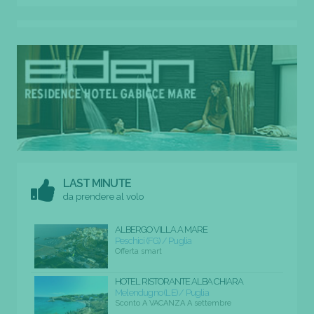
LAST MINUTE
da prendere al volo
ALBERGO VILLA A MARE
Peschici (FG) / Puglia
Offerta smart
HOTEL RISTORANTE ALBA CHIARA
Melendugno (LE) / Puglia
Sconto A VACANZA A settembre