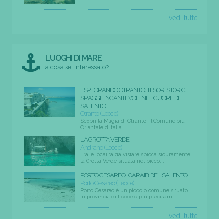
vedi tutte
LUOGHI DI MARE
a cosa sei interessato?
ESPLORANDO OTRANTO: TESORI STORICI E
SPIAGGE INCANTEVOLI NEL CUORE DEL
SALENTO
Otranto (Lecce)
Scopri la Magia di Otranto, il Comune più
Orientale d'Italia...
LA GROTTA VERDE
Andrano (Lecce)
Tra le località da vistare spicca sicuramente
la Grotta Verde situata nel picco...
PORTO CESAREO I CARAIBI DEL SALENTO
Porto Cesareo (Lecce)
Porto Cesareo è un piccolo comune situato
in provincia di Lecce e più precisam...
vedi tutte