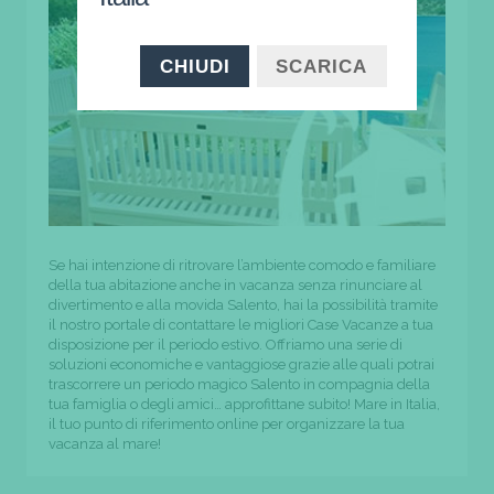
CHIUDI
SCARICA
Se hai intenzione di ritrovare l’ambiente comodo e familiare
della tua abitazione anche in vacanza senza rinunciare al
divertimento e alla movida Salento, hai la possibilità tramite
il nostro portale di contattare le migliori Case Vacanze a tua
disposizione per il periodo estivo. Offriamo una serie di
soluzioni economiche e vantaggiose grazie alle quali potrai
trascorrere un periodo magico Salento in compagnia della
tua famiglia o degli amici… approfittane subito! Mare in Italia,
il tuo punto di riferimento online per organizzare la tua
vacanza al mare!