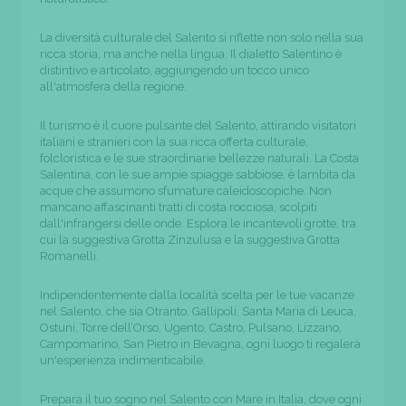
La diversità culturale del Salento si riflette non solo nella sua
ricca storia, ma anche nella lingua. Il dialetto Salentino è
distintivo e articolato, aggiungendo un tocco unico
all'atmosfera della regione.
Il turismo è il cuore pulsante del Salento, attirando visitatori
italiani e stranieri con la sua ricca offerta culturale,
folcloristica e le sue straordinarie bellezze naturali. La Costa
Salentina, con le sue ampie spiagge sabbiose, è lambita da
acque che assumono sfumature caleidoscopiche. Non
mancano affascinanti tratti di costa rocciosa, scolpiti
dall'infrangersi delle onde. Esplora le incantevoli grotte, tra
cui la suggestiva Grotta Zinzulusa e la suggestiva Grotta
Romanelli.
Indipendentemente dalla località scelta per le tue vacanze
nel Salento, che sia Otranto, Gallipoli, Santa Maria di Leuca,
Ostuni, Torre dell’Orso, Ugento, Castro, Pulsano, Lizzano,
Campomarino, San Pietro in Bevagna, ogni luogo ti regalerà
un'esperienza indimenticabile.
Prepara il tuo sogno nel Salento con Mare in Italia, dove ogni