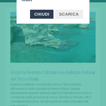
CHIUDI
SCARICA
Scopri la Diversità Culturale e le Bellezze Naturali
del Tacco d'Italia
Esplora il Salento, conosciuto come il Tacco d'Italia,
attraverso il nostro portale di Mare in Italia. Questa
affascinante regione, abbracciata tra l'Adriatico e lo Ionio e
compresa nelle province di Lecce, Brindisi e Taranto, offre
un'esperienza unica, sia dal punto di vista culturale che
naturalistico.