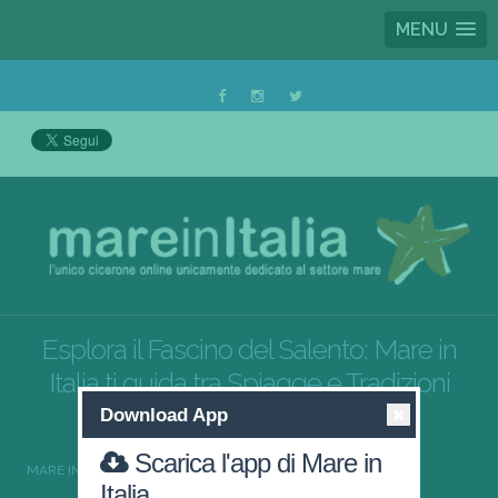
MENU
Esplora il Fascino del Salento: Mare in
Italia ti guida tra Spiagge e Tradizioni
Uniche
Download App
Scarica l'app di Mare in
MARE IN ITALIA
MARE SALENTO
Italia