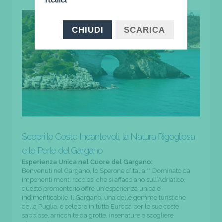
CHIUDI
SCARICA
Scopri le Coste Incantevoli, la Natura Rigogliosa
e le Perle del Gargano
Esperienza Unica nel Cuore del Gargano:
Benvenuti nel Gargano, lo Sperone d’Italia!** Dominato da
imponenti monti rocciosi che si affacciano sull’Adriatico,
questo promontorio offre un'esperienza unica e
indimenticabile. Il Gargano, una delle gemme turistiche
della Puglia, è celebre in tutta Europa per le sue coste
sabbiose, arricchite da grotte, insenature e scogliere