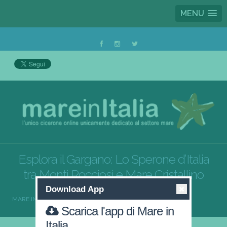
MENU
Esplora il Gargano: Lo Sperone d’Italia
tra Monti Rocciosi e Mare Cristallino
Download App
MARE IN ITALIA
MARE GARGANO
Scarica l'app di Mare in
Italia