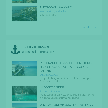
ALBERGO VILLA A MARE
Peschici (FG) / Puglia
Offerta smart
vedi tutte
LUOGHI DI MARE
a cosa sei interessato?
ESPLORANDO OTRANTO: TESORI STORICI E
SPIAGGE INCANTEVOLI NEL CUORE DEL
SALENTO
Otranto (Lecce)
Scopri la Magia di Otranto, il Comune più
Orientale d'Italia...
LA GROTTA VERDE
Andrano (Lecce)
Tra le località da vistare spicca sicuramente
la Grotta Verde situata nel picco...
PORTO CESAREO I CARAIBI DEL SALENTO