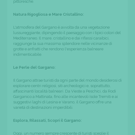
pittoresche.
Natura Rigogliosa e Mare Cristallino:
L'atmosfera del Gargano è avvolta da una vegetazione
lussureggiante, dipingendo il paesaggio con i tipici colori del
Mediterraneo. Il mare, cristallino e dai riflessi caraibici,
raggiunge la sua massima splendore nelle vicinanze di
grotte e anfratti che rendono l'esperienza balneare
indimenticabile.
Le Perle del Gargano:
Il Gargano attrae turisti da ogni parte del mondo desiderosi di
esplorare centri religiosi, siti archeologici e, soprattutto,
affascinanti località balneari. Da Vieste a Peschici, da Rodi
Garganico a Mattinata, fino alle incantevoli Isole Tremiti e ai
suggestivi laghi di Lesina e Varano, il Gargano offre una
varietà di destinazioni imperdibili.
Esplora, Rilassati, Scopri il Gargano:
Oggi, un numero sempre crescente di turisti sceglie il