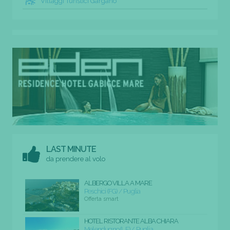
Villaggi Turistici Gargano
LAST MINUTE
da prendere al volo
ALBERGO VILLA A MARE
Peschici (FG) / Puglia
Offerta smart
HOTEL RISTORANTE ALBA CHIARA
Melendugno (LE) / Puglia