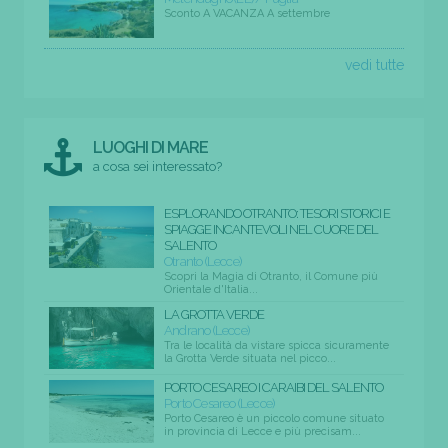
Sconto A VACANZA A settembre
vedi tutte
LUOGHI DI MARE
a cosa sei interessato?
ESPLORANDO OTRANTO: TESORI STORICI E
SPIAGGE INCANTEVOLI NEL CUORE DEL
SALENTO
Otranto (Lecce)
Scopri la Magia di Otranto, il Comune più
Orientale d'Italia...
LA GROTTA VERDE
Andrano (Lecce)
Tra le località da vistare spicca sicuramente
la Grotta Verde situata nel picco...
PORTO CESAREO I CARAIBI DEL SALENTO
Porto Cesareo (Lecce)
Porto Cesareo è un piccolo comune situato
in provincia di Lecce e più precisam...