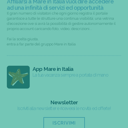
Affiliarsi a Mare in Italia vuol dire accedere
ad una infinità di servizi ed opportunità
Il gran numero di visitatori che ogni giorno registra il portale
garantisce a tutte le strutture una continua visibilità; una vetrina
d’eccezione ove si avrà la possibilità di gestire autonomamente il
proprio account caricando foto, video, descrizioni...
Fai la scelta giusta,
entra a far parte del gruppo Mare in Italia
App Mare in Italia
La tua vacanza sempre a portata di mano
Newsletter
Iscriviti alla newsletter e riceverai le novità ed offerte!
ISCRIVIMI